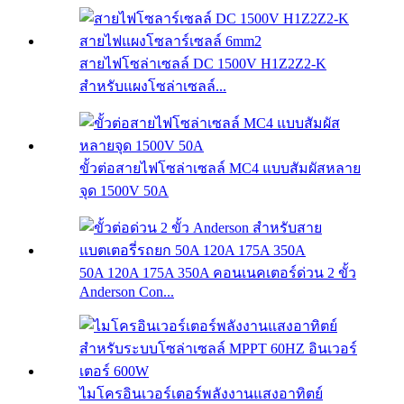
สายไฟโซล่าเซลล์ DC 1500V H1Z2Z2-K
สำหรับแผงโซล่าเซลล์...
ขั้วต่อสายไฟโซล่าเซลล์ MC4 แบบสัมผัสหลาย
จุด 1500V 50A
50A 120A 175A 350A คอนเนคเตอร์ด่วน 2 ขั้ว
Anderson Con...
ไมโครอินเวอร์เตอร์พลังงานแสงอาทิตย์