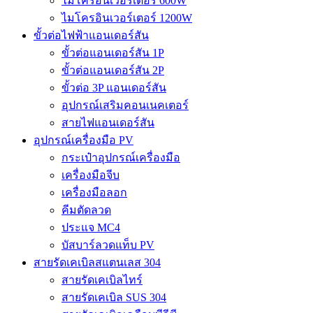
ไมโครอินเวอร์เตอร์ 600W
ไมโครอินเวอร์เตอร์ 1200W
ขั้วต่อไฟฟ้าแอนเดอร์สัน
ขั้วต่อแอนเดอร์สัน 1P
ขั้วต่อแอนเดอร์สัน 2P
ขั้วต่อ 3P แอนเดอร์สัน
อุปกรณ์เสริมคอนเนคเตอร์
สายไฟแอนเดอร์สัน
อุปกรณ์เครื่องมือ PV
กระเป๋าอุปกรณ์เครื่องมือ
เครื่องมือจีบ
เครื่องมือลอก
คีมตัดลวด
ประแจ MC4
บัสบาร์ลวดแท็บ PV
สายรัดเคเบิลสแตนเลส 304
สายรัดเคเบิลไทร์
สายรัดเคเบิล SUS 304