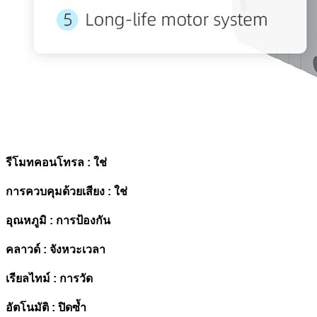
รีโมทคอนโทรล : ใช่
การควบคุมด้วยเสียง : ใช่
อุณหภูมิ : การป้องกัน
คลาวด์ : จังหวะเวลา
เรียลไทม์ : การวัด
อัตโนมัติ : ปิดซ้ำ