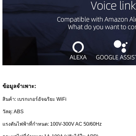
ข้อมูลจำเพาะ:
สินค้า: เบรกเกอร์อัจฉริยะ WiFi
วัสดุ: ABS
แรงดันไฟฟ้าที่กำหนด: 100V-300V AC 50/60Hz