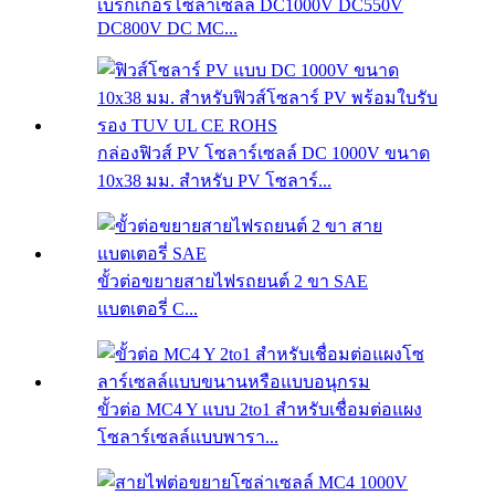
เบรกเกอร์โซล่าเซลล์ DC1000V DC550V
DC800V DC MC...
กล่องฟิวส์ PV โซลาร์เซลล์ DC 1000V ขนาด
10x38 มม. สำหรับ PV โซลาร์...
ขั้วต่อขยายสายไฟรถยนต์ 2 ขา SAE
แบตเตอรี่ C...
ขั้วต่อ MC4 Y แบบ 2to1 สำหรับเชื่อมต่อแผง
โซลาร์เซลล์แบบพารา...