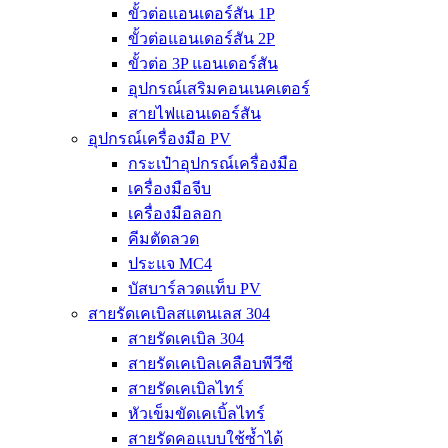
ขั้วต่อแอนเดอร์สัน 1P
ขั้วต่อแอนเดอร์สัน 2P
ขั้วต่อ 3P แอนเดอร์สัน
อุปกรณ์เสริมคอนเนคเตอร์
สายไฟแอนเดอร์สัน
อุปกรณ์เครื่องมือ PV
กระเป๋าอุปกรณ์เครื่องมือ
เครื่องมือจีบ
เครื่องมือลอก
คีมตัดลวด
ประแจ MC4
บัสบาร์ลวดแท็บ PV
สายรัดเคเบิลสแตนเลส 304
สายรัดเคเบิล 304
สายรัดเคเบิลเคลือบพีวีซี
สายรัดเคเบิลไทร์
หัวเข็มขัดเคเบิ้ลไทร์
สายรัดคอแบบใช้ซ้ำได้