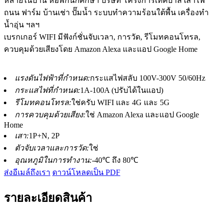
หลายในบ้าน หอพักนักศึกษา บริษัท โครงการเทศบาล เสาไฟ
ถนน ฟาร์ม บ้านเช่า ปั๊มน้ำ ระบบทำความร้อนใต้พื้น เครื่องทำ
น้ำอุ่น ฯลฯ
เบรกเกอร์ WIFI มีฟังก์ชั่นจับเวลา, การวัด, รีโมทคอนโทรล,
ควบคุมด้วยเสียงโดย Amazon Alexa และแอป Google Home
แรงดันไฟฟ้าที่กำหนด:
กระแสไฟสลับ 100V-300V 50/60Hz
กระแสไฟที่กำหนด:
1A-100A (ปรับได้ในแอป)
รีโมทคอนโทรล:
ใช่ครับ WIFI และ 4G และ 5G
การควบคุมด้วยเสียง:
ใช่ Amazon Alexa และแอป Google
Home
เสา:
1P+N, 2P
ตัวจับเวลาและการวัด:
ใช่
อุณหภูมิในการทำงาน:
-40℃ ถึง 80℃
ส่งอีเมล์ถึงเรา
ดาวน์โหลดเป็น PDF
รายละเอียดสินค้า