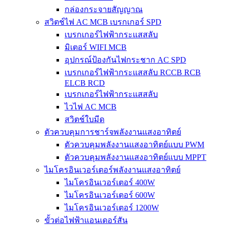
กล่องกระจายสัญญาณ
สวิตช์ไฟ AC MCB เบรกเกอร์ SPD
เบรกเกอร์ไฟฟ้ากระแสสลับ
มิเตอร์ WIFI MCB
อุปกรณ์ป้องกันไฟกระชาก AC SPD
เบรกเกอร์ไฟฟ้ากระแสสลับ RCCB RCB
ELCB RCD
เบรกเกอร์ไฟฟ้ากระแสสลับ
ไวไฟ AC MCB
สวิตช์ใบมีด
ตัวควบคุมการชาร์จพลังงานแสงอาทิตย์
ตัวควบคุมพลังงานแสงอาทิตย์แบบ PWM
ตัวควบคุมพลังงานแสงอาทิตย์แบบ MPPT
ไมโครอินเวอร์เตอร์พลังงานแสงอาทิตย์
ไมโครอินเวอร์เตอร์ 400W
ไมโครอินเวอร์เตอร์ 600W
ไมโครอินเวอร์เตอร์ 1200W
ขั้วต่อไฟฟ้าแอนเดอร์สัน