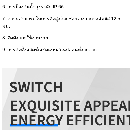
6. การป้องกันน้ำสูงระดับ IP 66
7. ความสามารถในการตัดสูงด้วยช่องว่างอากาศสัมผัส 12.5
มม.
8. ติดตั้งและใช้งานง่าย
9. การติดตั้งสวิตช์เสริมแบบสแนปออนที่ง่ายดาย