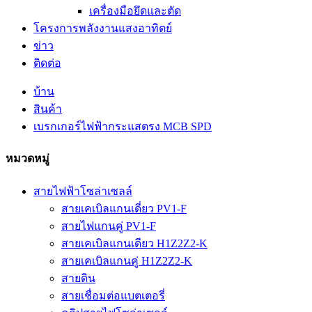
เครื่องมือยึดและตัด
โครงการพลังงานแสงอาทิตย์
ข่าว
ติดต่อ
บ้าน
สินค้า
เบรกเกอร์ไฟฟ้ากระแสตรง MCB SPD
หมวดหมู่
สายไฟฟ้าโซล่าเซลล์
สายเคเบิลแกนเดี่ยว PV1-F
สายไฟแกนคู่ PV1-F
สายเคเบิลแกนเดียว H1Z2Z2-K
สายเคเบิลแกนคู่ H1Z2Z2-K
สายดิน
สายเชื่อมต่อแบตเตอรี่