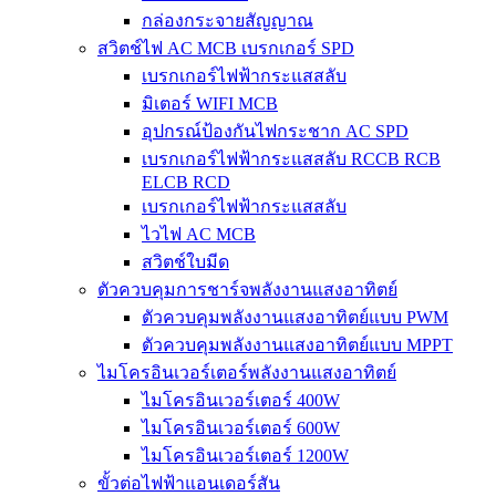
กล่องกระจายสัญญาณ
สวิตช์ไฟ AC MCB เบรกเกอร์ SPD
เบรกเกอร์ไฟฟ้ากระแสสลับ
มิเตอร์ WIFI MCB
อุปกรณ์ป้องกันไฟกระชาก AC SPD
เบรกเกอร์ไฟฟ้ากระแสสลับ RCCB RCB
ELCB RCD
เบรกเกอร์ไฟฟ้ากระแสสลับ
ไวไฟ AC MCB
สวิตช์ใบมีด
ตัวควบคุมการชาร์จพลังงานแสงอาทิตย์
ตัวควบคุมพลังงานแสงอาทิตย์แบบ PWM
ตัวควบคุมพลังงานแสงอาทิตย์แบบ MPPT
ไมโครอินเวอร์เตอร์พลังงานแสงอาทิตย์
ไมโครอินเวอร์เตอร์ 400W
ไมโครอินเวอร์เตอร์ 600W
ไมโครอินเวอร์เตอร์ 1200W
ขั้วต่อไฟฟ้าแอนเดอร์สัน