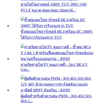
สายไฟโซล่าเซลล์ 1000V TUV 2PfG 1169
PV1-F ขนาด 4mm 6mm 10mm M...
ขั้วต่อแผงโซลาร์เซลล์ MC4 พร้อม DC 1000V
ได้รับการรับรองจาก TUV
สายรัดสายไฟ PV คุณภาพดี – 2to1 MC4 Y
Con...
ผู้ผลิตสำหรับตัวควบคุม PWM - 30A 40A 50A
60A 1...