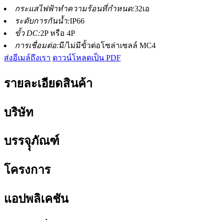
กระแสไฟฟ้าทำความร้อนที่กำหนด:
32เอ
ระดับการกันน้ำ:
IP66
ขั้ว DC:
2P หรือ 4P
การเชื่อมต่อ:
มี/ไม่มีขั้วต่อโซล่าเซลล์ MC4
ส่งอีเมล์ถึงเรา
ดาวน์โหลดเป็น PDF
รายละเอียดสินค้า
บริษัท
บรรจุุภัณฑ์
โครงการ
แอปพลิเคชัน