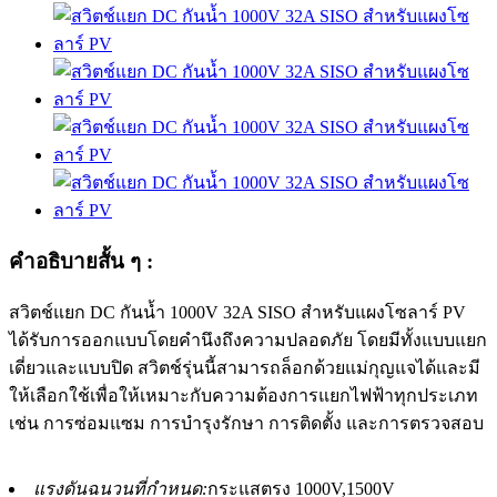
คำอธิบายสั้น ๆ :
สวิตช์แยก DC กันน้ำ 1000V 32A SISO สำหรับแผงโซลาร์ PV
ได้รับการออกแบบโดยคำนึงถึงความปลอดภัย โดยมีทั้งแบบแยก
เดี่ยวและแบบปิด สวิตช์รุ่นนี้สามารถล็อกด้วยแม่กุญแจได้และมี
ให้เลือกใช้เพื่อให้เหมาะกับความต้องการแยกไฟฟ้าทุกประเภท
เช่น การซ่อมแซม การบำรุงรักษา การติดตั้ง และการตรวจสอบ
แรงดันฉนวนที่กำหนด:
กระแสตรง 1000V,1500V