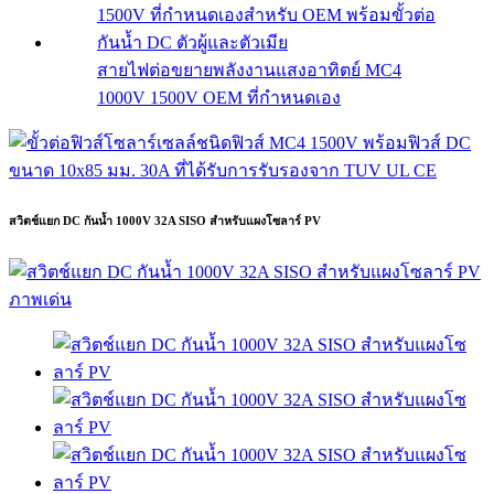
สายไฟต่อขยายพลังงานแสงอาทิตย์ MC4
1000V 1500V OEM ที่กำหนดเอง
สวิตช์แยก DC กันน้ำ 1000V 32A SISO สำหรับแผงโซลาร์ PV