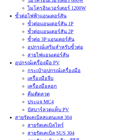
ไมโครอินเวอร์เตอร์ 600W
ไมโครอินเวอร์เตอร์ 1200W
ขั้วต่อไฟฟ้าแอนเดอร์สัน
ขั้วต่อแอนเดอร์สัน 1P
ขั้วต่อแอนเดอร์สัน 2P
ขั้วต่อ 3P แอนเดอร์สัน
อุปกรณ์เสริมสำหรับขั้วต่อ
สายไฟแอนเดอร์สัน
อุปกรณ์เครื่องมือ PV
กระเป๋าอุปกรณ์เครื่องมือ
เครื่องมือจีบ
เครื่องมือลอก
คีมตัดลวด
ประแจ MC4
บัสบาร์ลวดแท็บ PV
สายรัดเคเบิลสแตนเลส 304
สายรัดเคเบิลไทร์
สายรัดเคเบิล SUS 304