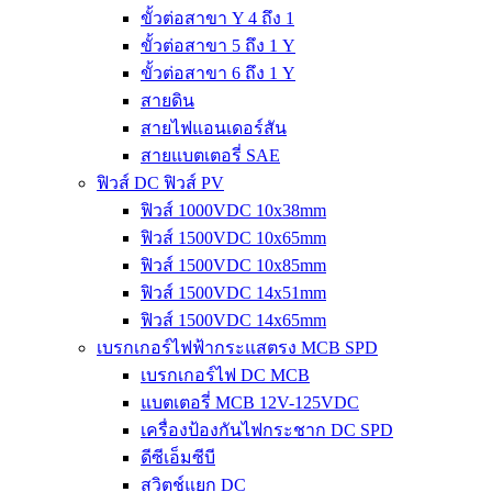
ขั้วต่อสาขา Y 4 ถึง 1
ขั้วต่อสาขา 5 ถึง 1 Y
ขั้วต่อสาขา 6 ถึง 1 Y
สายดิน
สายไฟแอนเดอร์สัน
สายแบตเตอรี่ SAE
ฟิวส์ DC ฟิวส์ PV
ฟิวส์ 1000VDC 10x38mm
ฟิวส์ 1500VDC 10x65mm
ฟิวส์ 1500VDC 10x85mm
ฟิวส์ 1500VDC 14x51mm
ฟิวส์ 1500VDC 14x65mm
เบรกเกอร์ไฟฟ้ากระแสตรง MCB SPD
เบรกเกอร์ไฟ DC MCB
แบตเตอรี่ MCB 12V-125VDC
เครื่องป้องกันไฟกระชาก DC SPD
ดีซีเอ็มซีบี
สวิตช์แยก DC