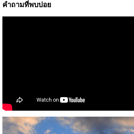
คำถามที่พบบ่อย