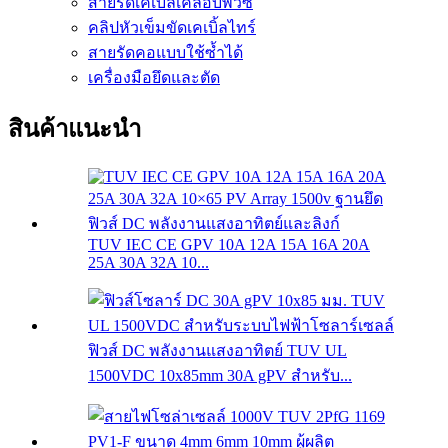
สายรัดเคเบิลเคลือบพีวีซี
คลิปหัวเข็มขัดเคเบิ้ลไทร์
สายรัดคอแบบใช้ซ้ำได้
เครื่องมือยึดและตัด
สินค้าแนะนำ
TUV IEC CE GPV 10A 12A 15A 16A 20A
25A 30A 32A 10...
ฟิวส์ DC พลังงานแสงอาทิตย์ TUV UL
1500VDC 10x85mm 30A gPV สำหรับ...