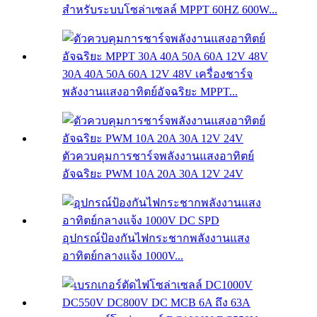
สำหรับระบบโซล่าเซลล์ MPPT 60HZ 600W...
30A 40A 50A 60A 12V 48V เครื่องชาร์จ
พลังงานแสงอาทิตย์อัจฉริยะ MPPT...
ตัวควบคุมการชาร์จพลังงานแสงอาทิตย์
อัจฉริยะ PWM 10A 20A 30A 12V 24V
อุปกรณ์ป้องกันไฟกระชากพลังงานแสง
อาทิตย์กลางแจ้ง 1000V...