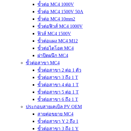
ขั้วต่อ MC4 1000V
ขั้วต่อ MC4 1500V 50A
ขั้วต่อ MC4 10mm2
ขั้วต่อฟิวส์ MC4 1000V
ฟิวส์ MC4 1500V
ขั้วต่อแผง MC4 M12
ขั้วต่อไดโอด MC4
ฝาปิดผนึก MC4
ขั้วต่อสาขา MC4
ขั้วต่อสาขา 2 ต่อ 1 ตัว
ขั้วต่อสาขา 3 ถึง 1 T
ขั้วต่อสาขา 4 ต่อ 1 T
ขั้วต่อสาขา 5 ต่อ 1 T
ขั้วต่อสาขา 6 ถึง 1 T
ประกอบสายเคเบิล PV OEM
สายต่อขยาย MC4
ขั้วต่อสาขา Y 2 ถึง 1
ขั้วต่อสาขา 3 ถึง 1 Y