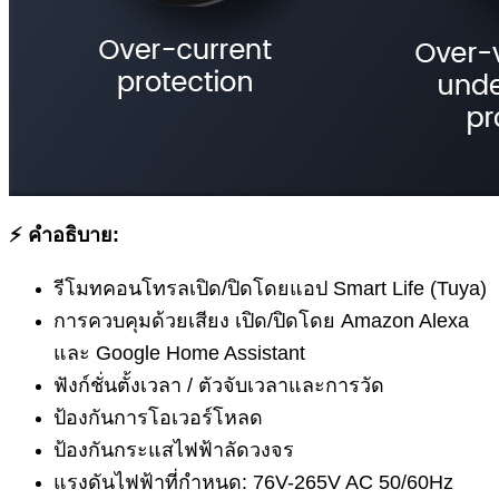
⚡ คำอธิบาย:
รีโมทคอนโทรลเปิด/ปิดโดยแอป Smart Life (Tuya)
การควบคุมด้วยเสียง เปิด/ปิดโดย Amazon Alexa
และ Google Home Assistant
ฟังก์ชั่นตั้งเวลา / ตัวจับเวลาและการวัด
ป้องกันการโอเวอร์โหลด
ป้องกันกระแสไฟฟ้าลัดวงจร
แรงดันไฟฟ้าที่กำหนด: 76V-265V AC 50/60Hz