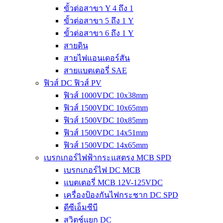
ขั้วต่อสาขา Y 4 ถึง 1
ขั้วต่อสาขา 5 ถึง 1 Y
ขั้วต่อสาขา 6 ถึง 1 Y
สายดิน
สายไฟแอนเดอร์สัน
สายแบตเตอรี่ SAE
ฟิวส์ DC ฟิวส์ PV
ฟิวส์ 1000VDC 10x38mm
ฟิวส์ 1500VDC 10x65mm
ฟิวส์ 1500VDC 10x85mm
ฟิวส์ 1500VDC 14x51mm
ฟิวส์ 1500VDC 14x65mm
เบรกเกอร์ไฟฟ้ากระแสตรง MCB SPD
เบรกเกอร์ไฟ DC MCB
แบตเตอรี่ MCB 12V-125VDC
เครื่องป้องกันไฟกระชาก DC SPD
ดีซีเอ็มซีบี
สวิตช์แยก DC