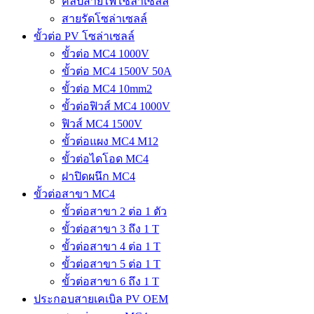
คลิปสายไฟโซล่าเซลล์
สายรัดโซล่าเซลล์
ขั้วต่อ PV โซล่าเซลล์
ขั้วต่อ MC4 1000V
ขั้วต่อ MC4 1500V 50A
ขั้วต่อ MC4 10mm2
ขั้วต่อฟิวส์ MC4 1000V
ฟิวส์ MC4 1500V
ขั้วต่อแผง MC4 M12
ขั้วต่อไดโอด MC4
ฝาปิดผนึก MC4
ขั้วต่อสาขา MC4
ขั้วต่อสาขา 2 ต่อ 1 ตัว
ขั้วต่อสาขา 3 ถึง 1 T
ขั้วต่อสาขา 4 ต่อ 1 T
ขั้วต่อสาขา 5 ต่อ 1 T
ขั้วต่อสาขา 6 ถึง 1 T
ประกอบสายเคเบิล PV OEM