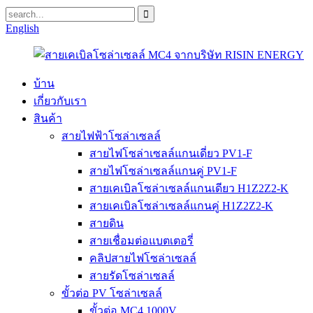
English
บ้าน
เกี่ยวกับเรา
สินค้า
สายไฟฟ้าโซล่าเซลล์
สายไฟโซล่าเซลล์แกนเดี่ยว PV1-F
สายไฟโซล่าเซลล์แกนคู่ PV1-F
สายเคเบิลโซล่าเซลล์แกนเดียว H1Z2Z2-K
สายเคเบิลโซล่าเซลล์แกนคู่ H1Z2Z2-K
สายดิน
สายเชื่อมต่อแบตเตอรี่
คลิปสายไฟโซล่าเซลล์
สายรัดโซล่าเซลล์
ขั้วต่อ PV โซล่าเซลล์
ขั้วต่อ MC4 1000V