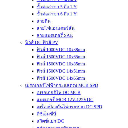
ขั้วต่อสาขา 5 ถึง 1 Y
ขั้วต่อสาขา 6 ถึง 1 Y
สายดิน
สายไฟแอนเดอร์สัน
สายแบตเตอรี่ SAE
ฟิวส์ DC ฟิวส์ PV
ฟิวส์ 1000VDC 10x38mm
ฟิวส์ 1500VDC 10x65mm
ฟิวส์ 1500VDC 10x85mm
ฟิวส์ 1500VDC 14x51mm
ฟิวส์ 1500VDC 14x65mm
เบรกเกอร์ไฟฟ้ากระแสตรง MCB SPD
เบรกเกอร์ไฟ DC MCB
แบตเตอรี่ MCB 12V-125VDC
เครื่องป้องกันไฟกระชาก DC SPD
ดีซีเอ็มซีบี
สวิตช์แยก DC