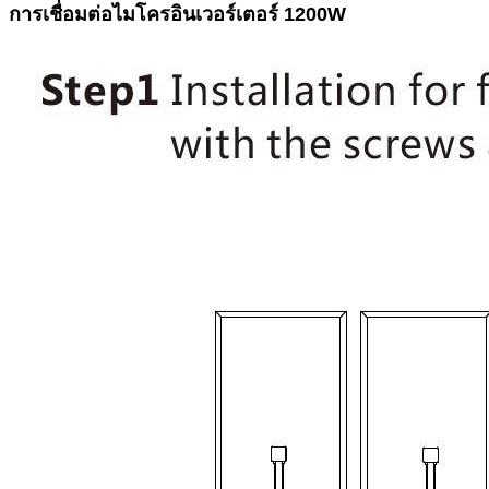
การเชื่อมต่อไมโครอินเวอร์เตอร์ 1200W