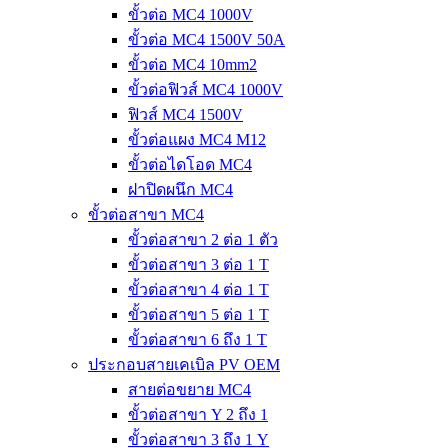
ขั้วต่อ MC4 1000V
ขั้วต่อ MC4 1500V 50A
ขั้วต่อ MC4 10mm2
ขั้วต่อฟิวส์ MC4 1000V
ฟิวส์ MC4 1500V
ขั้วต่อแผง MC4 M12
ขั้วต่อไดโอด MC4
ฝาปิดผนึก MC4
ขั้วต่อสาขา MC4
ขั้วต่อสาขา 2 ต่อ 1 ตัว
ขั้วต่อสาขา 3 ต่อ 1 T
ขั้วต่อสาขา 4 ต่อ 1 T
ขั้วต่อสาขา 5 ต่อ 1 T
ขั้วต่อสาขา 6 ถึง 1 T
ประกอบสายเคเบิล PV OEM
สายต่อขยาย MC4
ขั้วต่อสาขา Y 2 ถึง 1
ขั้วต่อสาขา 3 ถึง 1 Y