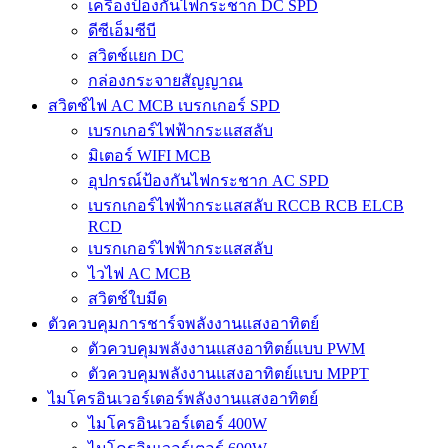
เครื่องป้องกันไฟกระชาก DC SPD
ดีซีเอ็มซีบี
สวิตช์แยก DC
กล่องกระจายสัญญาณ
สวิตช์ไฟ AC MCB เบรกเกอร์ SPD
เบรกเกอร์ไฟฟ้ากระแสสลับ
มิเตอร์ WIFI MCB
อุปกรณ์ป้องกันไฟกระชาก AC SPD
เบรกเกอร์ไฟฟ้ากระแสสลับ RCCB RCB ELCB
RCD
เบรกเกอร์ไฟฟ้ากระแสสลับ
ไวไฟ AC MCB
สวิตช์ใบมีด
ตัวควบคุมการชาร์จพลังงานแสงอาทิตย์
ตัวควบคุมพลังงานแสงอาทิตย์แบบ PWM
ตัวควบคุมพลังงานแสงอาทิตย์แบบ MPPT
ไมโครอินเวอร์เตอร์พลังงานแสงอาทิตย์
ไมโครอินเวอร์เตอร์ 400W