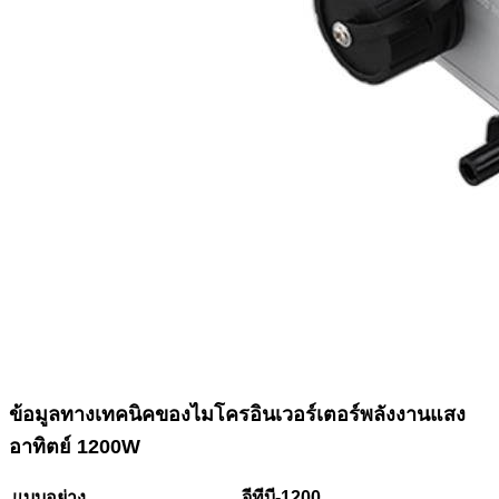
ข้อมูลทางเทคนิคของไมโครอินเวอร์เตอร์พลังงานแสง
อาทิตย์ 1200W
แบบอย่าง
จีทีบี-1200