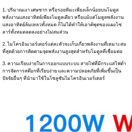
1. ปริมาณเงา เศษซาก หรือรอยหิมะเพียงเล็กน้อยบนโมดูล
พลังงานแสงอาทิตย์เพียงโมดูลเดียว หรือแม้แต่โมดูลพลังงาน
แสงอาทิตย์ล้มเหลวทั้งหมด ก็ไม่ได้ทำให้เอาต์พุตของแผงโซ
ลาร์ทั้งหมดลดลงอย่างไม่สมส่วน
2. ไมโครอินเวอร์เตอร์แต่ละตัวจะเก็บเกี่ยวพลังงานที่เหมาะสม
ที่สุดด้วยการติดตามจุดพลังงานสูงสุดสำหรับโมดูลที่เชื่อมต่อ
3. ความเรียบง่ายในการออกแบบระบบ สายไฟที่มีกระแสไฟต่ำ
การจัดการสต๊อกที่เรียบง่าย และความปลอดภัยที่เพิ่มขึ้นเป็น
ปัจจัยอื่นๆ ที่นำมาใช้ในโซลูชันไมโครอินเวอร์เตอร์