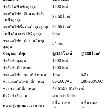
กำลังไฟฟ้าเข้าสูงสุด
1200วัตต์
แรงดันไฟฟ้าติดตามกำลัง
22-50โวลต์
ไฟฟ้าสูงสุด
แรงดันไฟเริ่มต้นต่ำสุด/สูงสุด
22-55โวลต์
ไฟฟ้าลัดวงจร DC สูงสุด
60เอ
กระแสไฟฟ้าทำงานอินพุต
54.5ก.
สูงสุด
ข้อมูลเอาท์พุต
@120โวลต์
@230โวลต์
กำลังขับสูงสุด
1200วัตต์
กำลังขับที่กำหนด
1200วัตต์
กระแสไฟขาออกที่กำหนด
10เอ
5.2 ก.
80-160VAC
180-260VAC
ช่วงแรงดันไฟฟ้าที่กำหนด
ช่วงความถี่ที่กำหนด
48-51/58-61เฮิรตซ์
ปัจจัยกำลังงาน
มากกว่า 99%
3ชิ้น（เฟส
5 ชิ้น (เฟส
หน่วยสูงสุดต่อวงจรสาขา