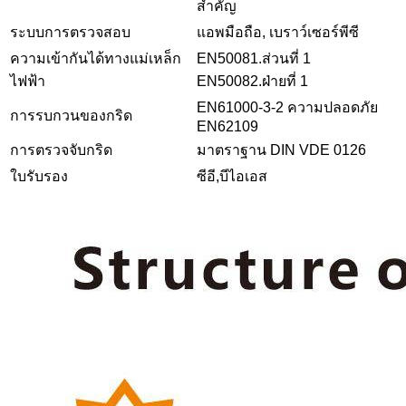
สำคัญ
ระบบการตรวจสอบ
แอพมือถือ, เบราว์เซอร์พีซี
ความเข้ากันได้ทางแม่เหล็ก
EN50081.ส่วนที่ 1
ไฟฟ้า
EN50082.ฝ่ายที่ 1
EN61000-3-2 ความปลอดภัย
การรบกวนของกริด
EN62109
การตรวจจับกริด
มาตราฐาน DIN VDE 0126
ใบรับรอง
ซีอี,บีไอเอส