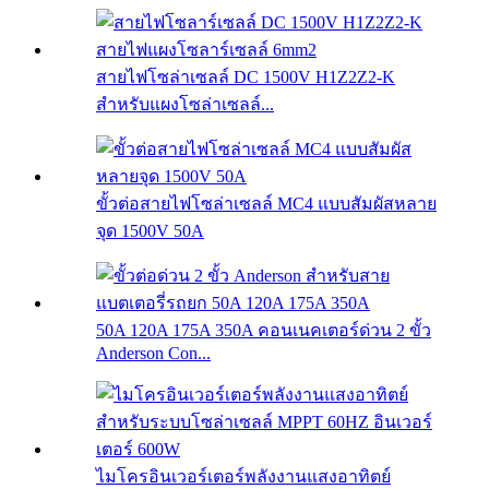
สายไฟโซล่าเซลล์ DC 1500V H1Z2Z2-K
สำหรับแผงโซล่าเซลล์...
ขั้วต่อสายไฟโซล่าเซลล์ MC4 แบบสัมผัสหลาย
จุด 1500V 50A
50A 120A 175A 350A คอนเนคเตอร์ด่วน 2 ขั้ว
Anderson Con...
ไมโครอินเวอร์เตอร์พลังงานแสงอาทิตย์