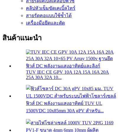
สายรัดเคเบิลเคลือบพีวีซี
คลิปหัวเข็มขัดเคเบิ้ลไทร์
สายรัดคอแบบใช้ซ้ำได้
เครื่องมือยึดและตัด
สินค้าแนะนำ
TUV IEC CE GPV 10A 12A 15A 16A 20A
25A 30A 32A 10...
ฟิวส์ DC พลังงานแสงอาทิตย์ TUV UL
1500VDC 10x85mm 30A gPV สำหรับ...