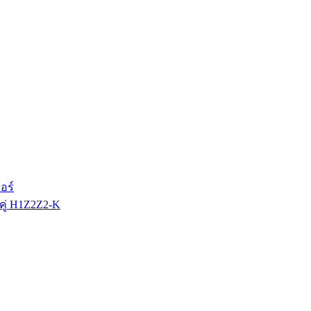
อร์
ู่ H1Z2Z2-K