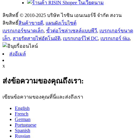
ลิขสิทธิ์ © 2010-2025 บริษัท ไรซิน เอนเนอร์จี จำกัด สงวน
ลิขสิทธิ์
สินค้าขายดี
,
แผนผังเว็บไซต์
เบรกเกอร์ขนาดเล็ก
,
ขั้วต่อโซล่าเซลล์แบบพีวี
,
เบรกเกอร์ขนาด
เล็ก
,
สายรัดสายไฟอัตโนมัติ
,
เบรกเกอร์ไฟ DC
,
เบรกเกอร์ 6ka
,
ส่งอีเมล์
x
ส่งข้อความของคุณถึงเรา:
เขียนข้อความของคุณที่นี่และส่งถึงเรา
English
French
German
Portuguese
Spanish
Russian