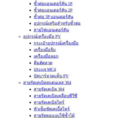
ขั้วต่อแอนเดอร์สัน 1P
ขั้วต่อแอนเดอร์สัน 2P
ขั้วต่อ 3P แอนเดอร์สัน
อุปกรณ์เสริมสำหรับขั้วต่อ
สายไฟแอนเดอร์สัน
อุปกรณ์เครื่องมือ PV
กระเป๋าอุปกรณ์เครื่องมือ
เครื่องมือจีบ
เครื่องมือลอก
คีมตัดลวด
ประแจ MC4
บัสบาร์ลวดแท็บ PV
สายรัดเคเบิลสแตนเลส 304
สายรัดเคเบิล 304
สายรัดเคเบิลเคลือบพีวีซี
สายรัดเคเบิลไทร์
หัวเข็มขัดเคเบิ้ลไทร์
สายรัดคอแบบใช้ซ้ำได้