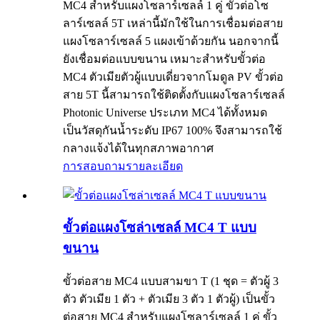
MC4 สำหรับแผงโซลาร์เซลล์ 1 คู่ ขั้วต่อโซ
ลาร์เซลล์ 5T เหล่านี้มักใช้ในการเชื่อมต่อสาย
แผงโซลาร์เซลล์ 5 แผงเข้าด้วยกัน นอกจากนี้
ยังเชื่อมต่อแบบขนาน เหมาะสำหรับขั้วต่อ
MC4 ตัวเมียตัวผู้แบบเดี่ยวจากโมดูล PV ขั้วต่อ
สาย 5T นี้สามารถใช้ติดตั้งกับแผงโซลาร์เซลล์
Photonic Universe ประเภท MC4 ได้ทั้งหมด
เป็นวัสดุกันน้ำระดับ IP67 100% จึงสามารถใช้
กลางแจ้งได้ในทุกสภาพอากาศ
การสอบถาม
รายละเอียด
ขั้วต่อแผงโซล่าเซลล์ MC4 T แบบ
ขนาน
ขั้วต่อสาย MC4 แบบสามขา T (1 ชุด = ตัวผู้ 3
ตัว ตัวเมีย 1 ตัว + ตัวเมีย 3 ตัว 1 ตัวผู้) เป็นขั้ว
ต่อสาย MC4 สำหรับแผงโซลาร์เซลล์ 1 คู่ ขั้ว