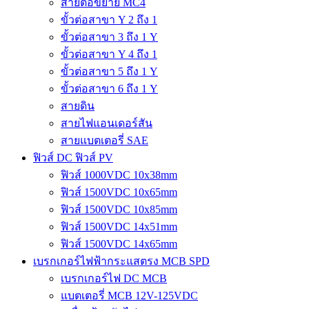
สายต่อขยาย MC4
ขั้วต่อสาขา Y 2 ถึง 1
ขั้วต่อสาขา 3 ถึง 1 Y
ขั้วต่อสาขา Y 4 ถึง 1
ขั้วต่อสาขา 5 ถึง 1 Y
ขั้วต่อสาขา 6 ถึง 1 Y
สายดิน
สายไฟแอนเดอร์สัน
สายแบตเตอรี่ SAE
ฟิวส์ DC ฟิวส์ PV
ฟิวส์ 1000VDC 10x38mm
ฟิวส์ 1500VDC 10x65mm
ฟิวส์ 1500VDC 10x85mm
ฟิวส์ 1500VDC 14x51mm
ฟิวส์ 1500VDC 14x65mm
เบรกเกอร์ไฟฟ้ากระแสตรง MCB SPD
เบรกเกอร์ไฟ DC MCB
แบตเตอรี่ MCB 12V-125VDC