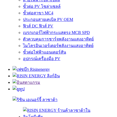
ขั้วต่อ PV โซล่าเซลล์
ขั้วต่อสาขา MC4
ประกอบสายเคเบิล PV OEM
ฟิวส์ DC ฟิวส์ PV
เบรกเกอร์ไฟฟ้ากระแสตรง MCB SPD
ตัวควบคุมการชาร์จพลังงานแสงอาทิตย์
ไมโครอินเวอร์เตอร์พลังงานแสงอาทิตย์
ขั้วต่อไฟฟ้าแอนเดอร์สัน
อุปกรณ์เครื่องมือ PV