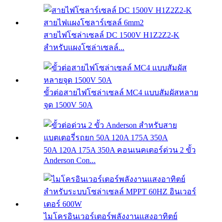
สายไฟโซล่าเซลล์ DC 1500V H1Z2Z2-K
สำหรับแผงโซล่าเซลล์...
ขั้วต่อสายไฟโซล่าเซลล์ MC4 แบบสัมผัสหลาย
จุด 1500V 50A
50A 120A 175A 350A คอนเนคเตอร์ด่วน 2 ขั้ว
Anderson Con...
ไมโครอินเวอร์เตอร์พลังงานแสงอาทิตย์