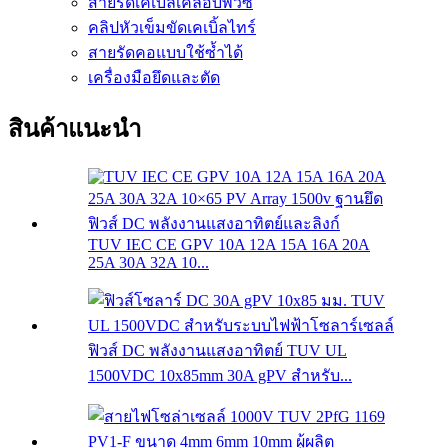
สายรัดเคเบิลเคลือบพีวีซี
คลิปหัวเข็มขัดเคเบิ้ลไทร์
สายรัดคอแบบใช้ซ้ำได้
เครื่องมือยึดและตัด
สินค้าแนะนำ
TUV IEC CE GPV 10A 12A 15A 16A 20A
25A 30A 32A 10...
ฟิวส์ DC พลังงานแสงอาทิตย์ TUV UL
1500VDC 10x85mm 30A gPV สำหรับ...