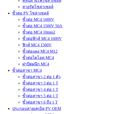
คลิปสายไฟโซล่าเซลล์
สายรัดโซล่าเซลล์
ขั้วต่อ PV โซล่าเซลล์
ขั้วต่อ MC4 1000V
ขั้วต่อ MC4 1500V 50A
ขั้วต่อ MC4 10mm2
ขั้วต่อฟิวส์ MC4 1000V
ฟิวส์ MC4 1500V
ขั้วต่อแผง MC4 M12
ขั้วต่อไดโอด MC4
ฝาปิดผนึก MC4
ขั้วต่อสาขา MC4
ขั้วต่อสาขา 2 ต่อ 1 ตัว
ขั้วต่อสาขา 3 ต่อ 1 T
ขั้วต่อสาขา 4 ต่อ 1 T
ขั้วต่อสาขา 5 ต่อ 1 T
ขั้วต่อสาขา 6 ถึง 1 T
ประกอบสายเคเบิล PV OEM