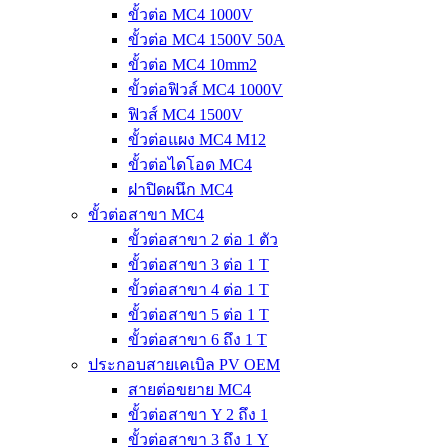
ขั้วต่อ MC4 1000V
ขั้วต่อ MC4 1500V 50A
ขั้วต่อ MC4 10mm2
ขั้วต่อฟิวส์ MC4 1000V
ฟิวส์ MC4 1500V
ขั้วต่อแผง MC4 M12
ขั้วต่อไดโอด MC4
ฝาปิดผนึก MC4
ขั้วต่อสาขา MC4
ขั้วต่อสาขา 2 ต่อ 1 ตัว
ขั้วต่อสาขา 3 ต่อ 1 T
ขั้วต่อสาขา 4 ต่อ 1 T
ขั้วต่อสาขา 5 ต่อ 1 T
ขั้วต่อสาขา 6 ถึง 1 T
ประกอบสายเคเบิล PV OEM
สายต่อขยาย MC4
ขั้วต่อสาขา Y 2 ถึง 1
ขั้วต่อสาขา 3 ถึง 1 Y