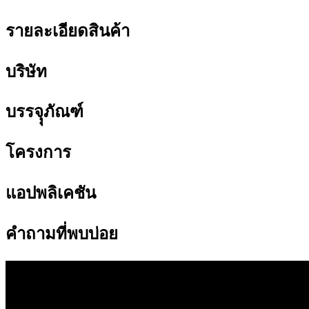
รายละเอียดสินค้า
บริษัท
บรรจุุภัณฑ์
โครงการ
แอปพลิเคชัน
คำถามที่พบบ่อย