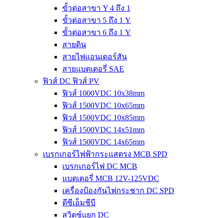
ขั้วต่อสาขา Y 4 ถึง 1
ขั้วต่อสาขา 5 ถึง 1 Y
ขั้วต่อสาขา 6 ถึง 1 Y
สายดิน
สายไฟแอนเดอร์สัน
สายแบตเตอรี่ SAE
ฟิวส์ DC ฟิวส์ PV
ฟิวส์ 1000VDC 10x38mm
ฟิวส์ 1500VDC 10x65mm
ฟิวส์ 1500VDC 10x85mm
ฟิวส์ 1500VDC 14x51mm
ฟิวส์ 1500VDC 14x65mm
เบรกเกอร์ไฟฟ้ากระแสตรง MCB SPD
เบรกเกอร์ไฟ DC MCB
แบตเตอรี่ MCB 12V-125VDC
เครื่องป้องกันไฟกระชาก DC SPD
ดีซีเอ็มซีบี
สวิตช์แยก DC