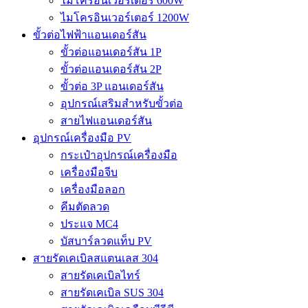
ไมโครอินเวอร์เตอร์ 600W
ไมโครอินเวอร์เตอร์ 1200W
ขั้วต่อไฟฟ้าแอนเดอร์สัน
ขั้วต่อแอนเดอร์สัน 1P
ขั้วต่อแอนเดอร์สัน 2P
ขั้วต่อ 3P แอนเดอร์สัน
อุปกรณ์เสริมสำหรับขั้วต่อ
สายไฟแอนเดอร์สัน
อุปกรณ์เครื่องมือ PV
กระเป๋าอุปกรณ์เครื่องมือ
เครื่องมือจีบ
เครื่องมือลอก
คีมตัดลวด
ประแจ MC4
บัสบาร์ลวดแท็บ PV
สายรัดเคเบิลสแตนเลส 304
สายรัดเคเบิลไทร์
สายรัดเคเบิล SUS 304