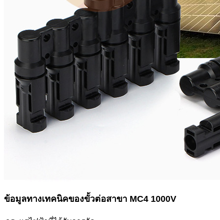
ข้อมูลทางเทคนิคของขั้วต่อสาขา MC4 1000V