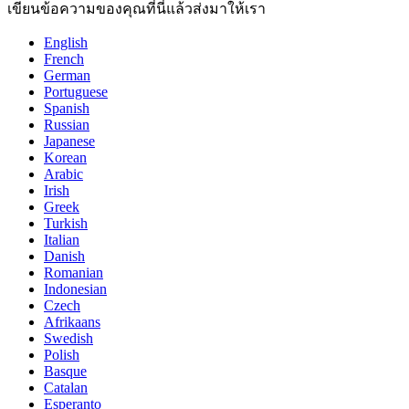
เขียนข้อความของคุณที่นี่แล้วส่งมาให้เรา
English
French
German
Portuguese
Spanish
Russian
Japanese
Korean
Arabic
Irish
Greek
Turkish
Italian
Danish
Romanian
Indonesian
Czech
Afrikaans
Swedish
Polish
Basque
Catalan
Esperanto