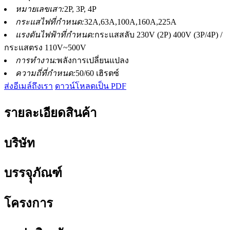
หมายเลขเสา:
2P, 3P, 4P
กระแสไฟที่กำหนด:
32A,63A,100A,160A,225A
แรงดันไฟฟ้าที่กำหนด:
กระแสสลับ 230V (2P) 400V (3P/4P) /
กระแสตรง 110V~500V
การทำงาน:
พลังการเปลี่ยนแปลง
ความถี่ที่กำหนด:
50/60 เฮิรตซ์
ส่งอีเมล์ถึงเรา
ดาวน์โหลดเป็น PDF
รายละเอียดสินค้า
บริษัท
บรรจุุภัณฑ์
โครงการ