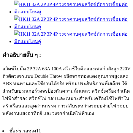
คำอธิบายสั้น ๆ :
สวิตช์ใบมีด 2P 32A 63A 100A สวิตช์ใบมีดสองเฟสกำลังสูง 220V
ตัวตัดวงจรแบบ Double Throw ผลิตจากทองแดงคุณภาพสูงและ
ABS ทนทานและใช้งานได้จริง พร้อมประสิทธิภาพที่เสถียร ใช้
สำหรับเบรกเกอร์วงจรป้องกันความล้มเหลว สวิตช์เครื่องกำเนิด
ไฟฟ้าสำรอง สวิตช์ไฟ ฯลฯ และเหมาะสำหรับเครื่องใช้ไฟฟ้าใน
ครัวเรือนและอุตสาหกรรม การสลับระหว่างระบบจ่ายไฟ ระบบ
พลังงานแสงอาทิตย์ และวงจรกำเนิดไฟฟ้าเอง
ชื่อรุ่น :
เอชเค11