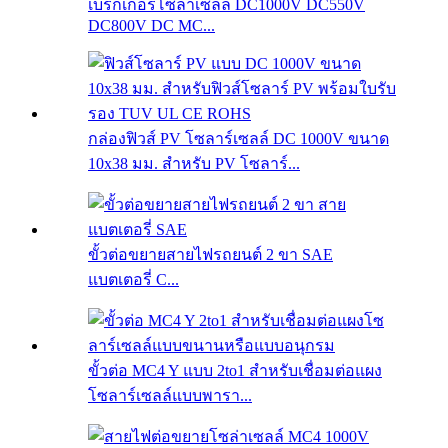
เบรกเกอร์โซล่าเซลล์ DC1000V DC550V
DC800V DC MC...
กล่องฟิวส์ PV โซลาร์เซลล์ DC 1000V ขนาด
10x38 มม. สำหรับ PV โซลาร์...
ขั้วต่อขยายสายไฟรถยนต์ 2 ขา SAE
แบตเตอรี่ C...
ขั้วต่อ MC4 Y แบบ 2to1 สำหรับเชื่อมต่อแผง
โซลาร์เซลล์แบบพารา...