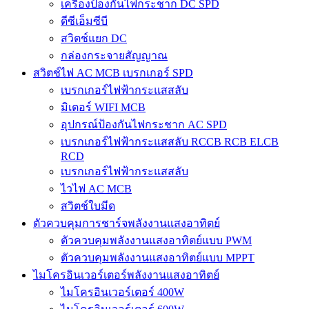
เครื่องป้องกันไฟกระชาก DC SPD
ดีซีเอ็มซีบี
สวิตช์แยก DC
กล่องกระจายสัญญาณ
สวิตช์ไฟ AC MCB เบรกเกอร์ SPD
เบรกเกอร์ไฟฟ้ากระแสสลับ
มิเตอร์ WIFI MCB
อุปกรณ์ป้องกันไฟกระชาก AC SPD
เบรกเกอร์ไฟฟ้ากระแสสลับ RCCB RCB ELCB
RCD
เบรกเกอร์ไฟฟ้ากระแสสลับ
ไวไฟ AC MCB
สวิตช์ใบมีด
ตัวควบคุมการชาร์จพลังงานแสงอาทิตย์
ตัวควบคุมพลังงานแสงอาทิตย์แบบ PWM
ตัวควบคุมพลังงานแสงอาทิตย์แบบ MPPT
ไมโครอินเวอร์เตอร์พลังงานแสงอาทิตย์
ไมโครอินเวอร์เตอร์ 400W