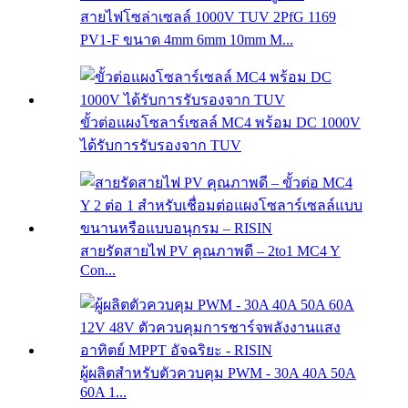
สายไฟโซล่าเซลล์ 1000V TUV 2PfG 1169
PV1-F ขนาด 4mm 6mm 10mm M...
ขั้วต่อแผงโซลาร์เซลล์ MC4 พร้อม DC 1000V
ได้รับการรับรองจาก TUV
สายรัดสายไฟ PV คุณภาพดี – 2to1 MC4 Y
Con...
ผู้ผลิตสำหรับตัวควบคุม PWM - 30A 40A 50A
60A 1...