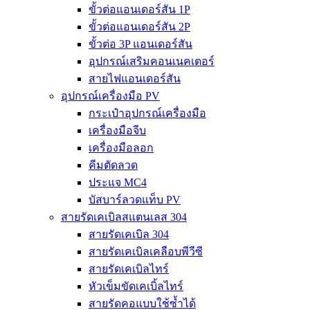
ขั้วต่อแอนเดอร์สัน 1P
ขั้วต่อแอนเดอร์สัน 2P
ขั้วต่อ 3P แอนเดอร์สัน
อุปกรณ์เสริมคอนเนคเตอร์
สายไฟแอนเดอร์สัน
อุปกรณ์เครื่องมือ PV
กระเป๋าอุปกรณ์เครื่องมือ
เครื่องมือจีบ
เครื่องมือลอก
คีมตัดลวด
ประแจ MC4
บัสบาร์ลวดแท็บ PV
สายรัดเคเบิลสแตนเลส 304
สายรัดเคเบิล 304
สายรัดเคเบิลเคลือบพีวีซี
สายรัดเคเบิลไทร์
หัวเข็มขัดเคเบิ้ลไทร์
สายรัดคอแบบใช้ซ้ำได้