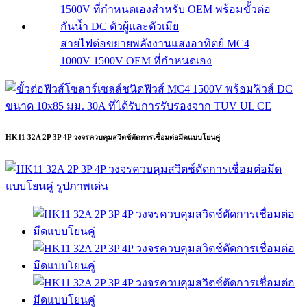
สายไฟต่อขยายพลังงานแสงอาทิตย์ MC4
1000V 1500V OEM ที่กำหนดเอง
HK11 32A 2P 3P 4P วงจรควบคุมสวิตช์ตัดการเชื่อมต่อมีดแบบโยนคู่