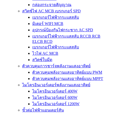
กล่องกระจายสัญญาณ
สวิตช์ไฟ AC MCB เบรกเกอร์ SPD
เบรกเกอร์ไฟฟ้ากระแสสลับ
มิเตอร์ WIFI MCB
อุปกรณ์ป้องกันไฟกระชาก AC SPD
เบรกเกอร์ไฟฟ้ากระแสสลับ RCCB RCB
ELCB RCD
เบรกเกอร์ไฟฟ้ากระแสสลับ
ไวไฟ AC MCB
สวิตช์ใบมีด
ตัวควบคุมการชาร์จพลังงานแสงอาทิตย์
ตัวควบคุมพลังงานแสงอาทิตย์แบบ PWM
ตัวควบคุมพลังงานแสงอาทิตย์แบบ MPPT
ไมโครอินเวอร์เตอร์พลังงานแสงอาทิตย์
ไมโครอินเวอร์เตอร์ 400W
ไมโครอินเวอร์เตอร์ 600W
ไมโครอินเวอร์เตอร์ 1200W
ขั้วต่อไฟฟ้าแอนเดอร์สัน