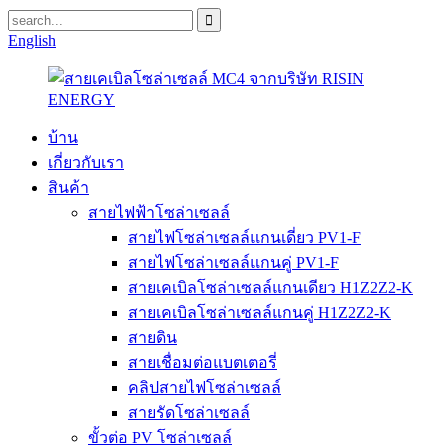
English
บ้าน
เกี่ยวกับเรา
สินค้า
สายไฟฟ้าโซล่าเซลล์
สายไฟโซล่าเซลล์แกนเดี่ยว PV1-F
สายไฟโซล่าเซลล์แกนคู่ PV1-F
สายเคเบิลโซล่าเซลล์แกนเดียว H1Z2Z2-K
สายเคเบิลโซล่าเซลล์แกนคู่ H1Z2Z2-K
สายดิน
สายเชื่อมต่อแบตเตอรี่
คลิปสายไฟโซล่าเซลล์
สายรัดโซล่าเซลล์
ขั้วต่อ PV โซล่าเซลล์