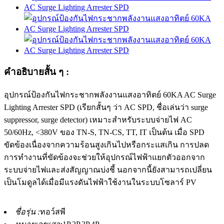
คำอธิบายสั้น ๆ :
อุปกรณ์ป้องกันไฟกระชากพลังงานแสงอาทิตย์ 60KA AC Surge
Lighting Arrester SPD (เรียกสั้นๆ ว่า AC SPD, ชื่อเล่นว่า surge
suppressor, surge detector) เหมาะสำหรับระบบจ่ายไฟ AC
50/60Hz, <380V ของ TN-S, TN-CS, TT, IT เป็นต้น เมื่อ SPD
ขัดข้องเนื่องจากความร้อนสูงเกินไปหรือกระแสเกิน การปลด
การทำงานที่ขัดข้องจะช่วยให้อุปกรณ์ไฟฟ้าแยกตัวออกจาก
ระบบจ่ายไฟและส่งสัญญาณบ่งชี้ นอกจากนี้ยังสามารถเปลี่ยน
เป็นโมดูลได้เมื่อมีแรงดันไฟฟ้าใช้งานในระบบโซลาร์ PV
ชื่อรุ่น :
ทอว์สพี