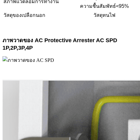
สภาพแวดล้อมการทำงาน
ความชื้นสัมพัทธ์<95%
วัสดุของเปลือกนอก
วัสดุทนไฟ
ภาพวาดของ AC Protective Arrester AC SPD
1P,2P,3P,4P