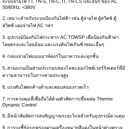
ระบบจ่ายไฟ TT, TN-S, TN-C, IT, TN-CS และอื่นๆ ของ AC
50/60Hz, <380V
2. เหมาะสำหรับระบบป้องกันไฟฟ้า เช่น ตู้จ่ายไฟ ตู้สวิตช์ ตู้
สวิตช์ แผงจ่ายไฟ AC ฯลฯ
3. อุปกรณ์ป้องกันไฟกระชาก AC TOWSP เพื่อป้องกันฟ้าผ่า
โดยตรงและโดยอ้อม และแรงดันไฟเกินชั่วขณะอื่นๆ
4. กล่องจ่ายไฟแบบเอาท์ดอร์ในอาคารและทุกชั้น
5. ส่วนแกนเป็นส่วนประกอบของโลหะออกไซด์เวอร์ริสเตอร์ที่มี
ความสามารถในการคายประจุสูง
6. แรงดันไฟตกค้างต่ำและตอบสนองรวดเร็ว
7. การควบคุมที่เชื่อถือได้ด้วยตัวตัดการเชื่อมต่อ Thermo
Dynamic Control
8. มีหน้าสัมผัสการส่งสัญญาณระยะไกลสำหรับอุปกรณ์ควบคุม
9. การบ่งชี้ข้อบกพร่องผ่านเครื่องหมายสีแดงในหน้าต่างตรวจ