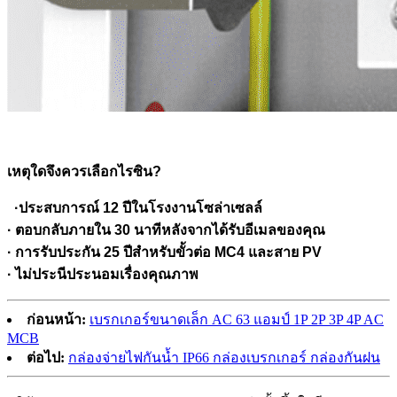
เหตุใดจึงควรเลือกไรซิน?
·
ประสบการณ์ 12 ปีในโรงงานโซล่าเซลล์
· ตอบกลับภายใน 30 นาทีหลังจากได้รับอีเมลของคุณ
· การรับประกัน 25 ปีสำหรับขั้วต่อ MC4 และสาย PV
· ไม่ประนีประนอมเรื่องคุณภาพ
ก่อนหน้า:
เบรกเกอร์ขนาดเล็ก AC 63 แอมป์ 1P 2P 3P 4P AC
MCB
ต่อไป:
กล่องจ่ายไฟกันน้ำ IP66 กล่องเบรกเกอร์ กล่องกันฝน