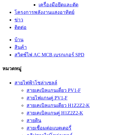
เครื่องมือยึดและตัด
โครงการพลังงานแสงอาทิตย์
ข่าว
ติดต่อ
บ้าน
สินค้า
สวิตช์ไฟ AC MCB เบรกเกอร์ SPD
หมวดหมู่
สายไฟฟ้าโซล่าเซลล์
สายเคเบิลแกนเดี่ยว PV1-F
สายไฟแกนคู่ PV1-F
สายเคเบิลแกนเดียว H1Z2Z2-K
สายเคเบิลแกนคู่ H1Z2Z2-K
สายดิน
สายเชื่อมต่อแบตเตอรี่