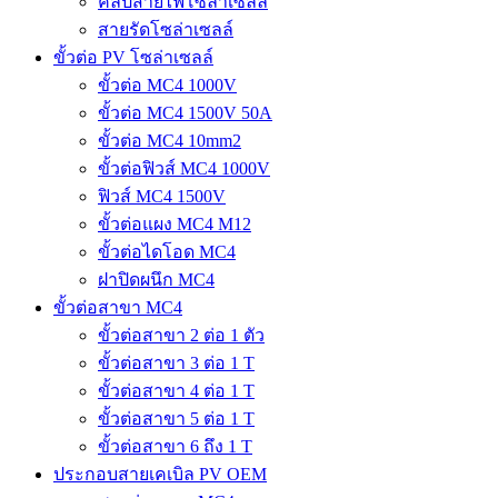
คลิปสายไฟโซล่าเซลล์
สายรัดโซล่าเซลล์
ขั้วต่อ PV โซล่าเซลล์
ขั้วต่อ MC4 1000V
ขั้วต่อ MC4 1500V 50A
ขั้วต่อ MC4 10mm2
ขั้วต่อฟิวส์ MC4 1000V
ฟิวส์ MC4 1500V
ขั้วต่อแผง MC4 M12
ขั้วต่อไดโอด MC4
ฝาปิดผนึก MC4
ขั้วต่อสาขา MC4
ขั้วต่อสาขา 2 ต่อ 1 ตัว
ขั้วต่อสาขา 3 ต่อ 1 T
ขั้วต่อสาขา 4 ต่อ 1 T
ขั้วต่อสาขา 5 ต่อ 1 T
ขั้วต่อสาขา 6 ถึง 1 T
ประกอบสายเคเบิล PV OEM