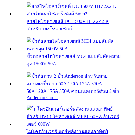
สายไฟโซล่าเซลล์ DC 1500V H1Z2Z2-K
สำหรับแผงโซล่าเซลล์...
ขั้วต่อสายไฟโซล่าเซลล์ MC4 แบบสัมผัสหลาย
จุด 1500V 50A
50A 120A 175A 350A คอนเนคเตอร์ด่วน 2 ขั้ว
Anderson Con...
ไมโครอินเวอร์เตอร์พลังงานแสงอาทิตย์