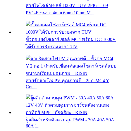
สายไฟโซล่าเซลล์ 1000V TUV 2PfG 1169
PV1-F ขนาด 4mm 6mm 10mm M...
ขั้วต่อแผงโซลาร์เซลล์ MC4 พร้อม DC 1000V
ได้รับการรับรองจาก TUV
สายรัดสายไฟ PV คุณภาพดี – 2to1 MC4 Y
Con...
ผู้ผลิตสำหรับตัวควบคุม PWM - 30A 40A 50A
60A 1...