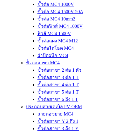
ขั้วต่อ MC4 1000V
ขั้วต่อ MC4 1500V 50A
ขั้วต่อ MC4 10mm2
ขั้วต่อฟิวส์ MC4 1000V
ฟิวส์ MC4 1500V
ขั้วต่อแผง MC4 M12
ขั้วต่อไดโอด MC4
ฝาปิดผนึก MC4
ขั้วต่อสาขา MC4
ขั้วต่อสาขา 2 ต่อ 1 ตัว
ขั้วต่อสาขา 3 ต่อ 1 T
ขั้วต่อสาขา 4 ต่อ 1 T
ขั้วต่อสาขา 5 ต่อ 1 T
ขั้วต่อสาขา 6 ถึง 1 T
ประกอบสายเคเบิล PV OEM
สายต่อขยาย MC4
ขั้วต่อสาขา Y 2 ถึง 1
ขั้วต่อสาขา 3 ถึง 1 Y