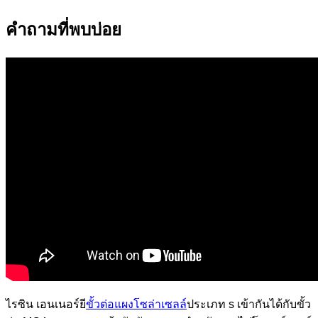
คำถามที่พบบ่อย
ไรซิน เอนเนอร์ยี
ขั้วต่อแผงโซล่าเซลล์
ประเภท s เข้ากันได้กับขั้ว