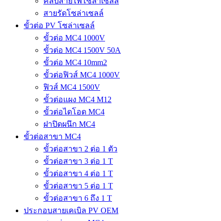
คลิปสายไฟโซล่าเซลล์
สายรัดโซล่าเซลล์
ขั้วต่อ PV โซล่าเซลล์
ขั้วต่อ MC4 1000V
ขั้วต่อ MC4 1500V 50A
ขั้วต่อ MC4 10mm2
ขั้วต่อฟิวส์ MC4 1000V
ฟิวส์ MC4 1500V
ขั้วต่อแผง MC4 M12
ขั้วต่อไดโอด MC4
ฝาปิดผนึก MC4
ขั้วต่อสาขา MC4
ขั้วต่อสาขา 2 ต่อ 1 ตัว
ขั้วต่อสาขา 3 ต่อ 1 T
ขั้วต่อสาขา 4 ต่อ 1 T
ขั้วต่อสาขา 5 ต่อ 1 T
ขั้วต่อสาขา 6 ถึง 1 T
ประกอบสายเคเบิล PV OEM