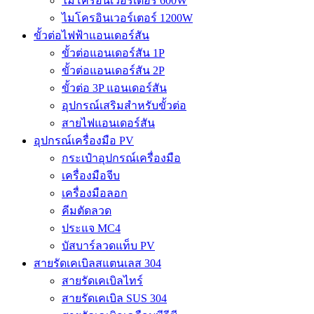
ไมโครอินเวอร์เตอร์ 600W
ไมโครอินเวอร์เตอร์ 1200W
ขั้วต่อไฟฟ้าแอนเดอร์สัน
ขั้วต่อแอนเดอร์สัน 1P
ขั้วต่อแอนเดอร์สัน 2P
ขั้วต่อ 3P แอนเดอร์สัน
อุปกรณ์เสริมสำหรับขั้วต่อ
สายไฟแอนเดอร์สัน
อุปกรณ์เครื่องมือ PV
กระเป๋าอุปกรณ์เครื่องมือ
เครื่องมือจีบ
เครื่องมือลอก
คีมตัดลวด
ประแจ MC4
บัสบาร์ลวดแท็บ PV
สายรัดเคเบิลสแตนเลส 304
สายรัดเคเบิลไทร์
สายรัดเคเบิล SUS 304