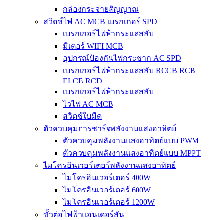
กล่องกระจายสัญญาณ
สวิตช์ไฟ AC MCB เบรกเกอร์ SPD
เบรกเกอร์ไฟฟ้ากระแสสลับ
มิเตอร์ WIFI MCB
อุปกรณ์ป้องกันไฟกระชาก AC SPD
เบรกเกอร์ไฟฟ้ากระแสสลับ RCCB RCB
ELCB RCD
เบรกเกอร์ไฟฟ้ากระแสสลับ
ไวไฟ AC MCB
สวิตช์ใบมีด
ตัวควบคุมการชาร์จพลังงานแสงอาทิตย์
ตัวควบคุมพลังงานแสงอาทิตย์แบบ PWM
ตัวควบคุมพลังงานแสงอาทิตย์แบบ MPPT
ไมโครอินเวอร์เตอร์พลังงานแสงอาทิตย์
ไมโครอินเวอร์เตอร์ 400W
ไมโครอินเวอร์เตอร์ 600W
ไมโครอินเวอร์เตอร์ 1200W
ขั้วต่อไฟฟ้าแอนเดอร์สัน