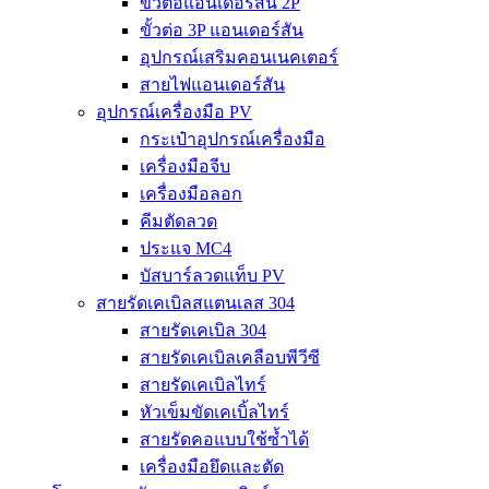
ขั้วต่อแอนเดอร์สัน 2P
ขั้วต่อ 3P แอนเดอร์สัน
อุปกรณ์เสริมคอนเนคเตอร์
สายไฟแอนเดอร์สัน
อุปกรณ์เครื่องมือ PV
กระเป๋าอุปกรณ์เครื่องมือ
เครื่องมือจีบ
เครื่องมือลอก
คีมตัดลวด
ประแจ MC4
บัสบาร์ลวดแท็บ PV
สายรัดเคเบิลสแตนเลส 304
สายรัดเคเบิล 304
สายรัดเคเบิลเคลือบพีวีซี
สายรัดเคเบิลไทร์
หัวเข็มขัดเคเบิ้ลไทร์
สายรัดคอแบบใช้ซ้ำได้
เครื่องมือยึดและตัด