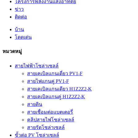
โครงการพลังงานแสงอาทิตย์
ข่าว
ติดต่อ
บ้าน
โดดเด่น
หมวดหมู่
สายไฟฟ้าโซล่าเซลล์
สายเคเบิลแกนเดี่ยว PV1-F
สายไฟแกนคู่ PV1-F
สายเคเบิลแกนเดียว H1Z2Z2-K
สายเคเบิลแกนคู่ H1Z2Z2-K
สายดิน
สายเชื่อมต่อแบตเตอรี่
คลิปสายไฟโซล่าเซลล์
สายรัดโซล่าเซลล์
ขั้วต่อ PV โซล่าเซลล์