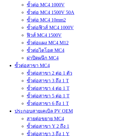
ขั้วต่อ MC4 1000V
ขั้วต่อ MC4 1500V 50A
ขั้วต่อ MC4 10mm2
ขั้วต่อฟิวส์ MC4 1000V
ฟิวส์ MC4 1500V
ขั้วต่อแผง MC4 M12
ขั้วต่อไดโอด MC4
ฝาปิดผนึก MC4
ขั้วต่อสาขา MC4
ขั้วต่อสาขา 2 ต่อ 1 ตัว
ขั้วต่อสาขา 3 ถึง 1 T
ขั้วต่อสาขา 4 ต่อ 1 T
ขั้วต่อสาขา 5 ต่อ 1 T
ขั้วต่อสาขา 6 ถึง 1 T
ประกอบสายเคเบิล PV OEM
สายต่อขยาย MC4
ขั้วต่อสาขา Y 2 ถึง 1
ขั้วต่อสาขา 3 ถึง 1 Y