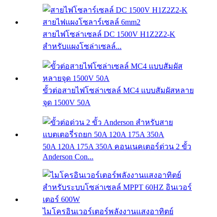
สายไฟโซล่าเซลล์ DC 1500V H1Z2Z2-K
สำหรับแผงโซล่าเซลล์...
ขั้วต่อสายไฟโซล่าเซลล์ MC4 แบบสัมผัสหลาย
จุด 1500V 50A
50A 120A 175A 350A คอนเนคเตอร์ด่วน 2 ขั้ว
Anderson Con...
ไมโครอินเวอร์เตอร์พลังงานแสงอาทิตย์