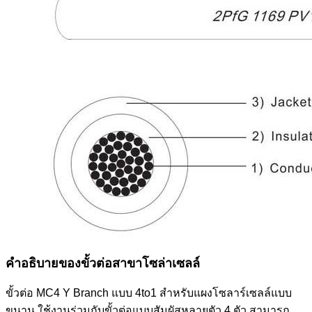
คำอธิบายของขั้วต่อสาขาโซล่าเซลล์
ขั้วต่อ MC4 Y Branch แบบ 4to1 สำหรับแผงโซลาร์เซลล์แบบ
ขนาน ใช้งานร่วมกับขั้วต่อแบบสัมผัสหลายตัว 4 ตัว สามารถ