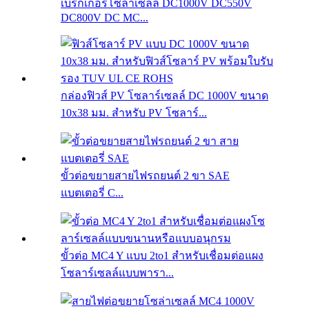
เบรกเกอร์โซล่าเซลล์ DC1000V DC550V
DC800V DC MC...
กล่องฟิวส์ PV โซลาร์เซลล์ DC 1000V ขนาด
10x38 มม. สำหรับ PV โซลาร์...
ขั้วต่อขยายสายไฟรถยนต์ 2 ขา SAE
แบตเตอรี่ C...
ขั้วต่อ MC4 Y แบบ 2to1 สำหรับเชื่อมต่อแผง
โซลาร์เซลล์แบบพารา...