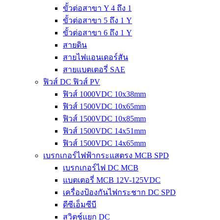
ขั้วต่อสาขา Y 4 ถึง 1
ขั้วต่อสาขา 5 ถึง 1 Y
ขั้วต่อสาขา 6 ถึง 1 Y
สายดิน
สายไฟแอนเดอร์สัน
สายแบตเตอรี่ SAE
ฟิวส์ DC ฟิวส์ PV
ฟิวส์ 1000VDC 10x38mm
ฟิวส์ 1500VDC 10x65mm
ฟิวส์ 1500VDC 10x85mm
ฟิวส์ 1500VDC 14x51mm
ฟิวส์ 1500VDC 14x65mm
เบรกเกอร์ไฟฟ้ากระแสตรง MCB SPD
เบรกเกอร์ไฟ DC MCB
แบตเตอรี่ MCB 12V-125VDC
เครื่องป้องกันไฟกระชาก DC SPD
ดีซีเอ็มซีบี
สวิตช์แยก DC