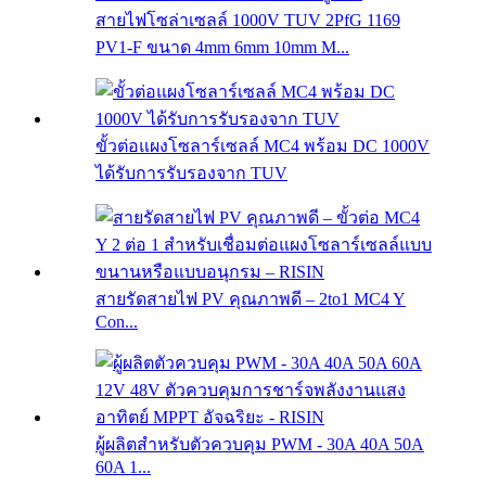
สายไฟโซล่าเซลล์ 1000V TUV 2PfG 1169
PV1-F ขนาด 4mm 6mm 10mm M...
ขั้วต่อแผงโซลาร์เซลล์ MC4 พร้อม DC 1000V
ได้รับการรับรองจาก TUV
สายรัดสายไฟ PV คุณภาพดี – 2to1 MC4 Y
Con...
ผู้ผลิตสำหรับตัวควบคุม PWM - 30A 40A 50A
60A 1...