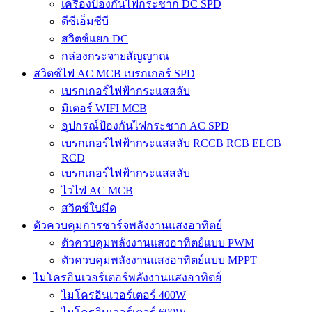
เครื่องป้องกันไฟกระชาก DC SPD
ดีซีเอ็มซีบี
สวิตช์แยก DC
กล่องกระจายสัญญาณ
สวิตช์ไฟ AC MCB เบรกเกอร์ SPD
เบรกเกอร์ไฟฟ้ากระแสสลับ
มิเตอร์ WIFI MCB
อุปกรณ์ป้องกันไฟกระชาก AC SPD
เบรกเกอร์ไฟฟ้ากระแสสลับ RCCB RCB ELCB
RCD
เบรกเกอร์ไฟฟ้ากระแสสลับ
ไวไฟ AC MCB
สวิตช์ใบมีด
ตัวควบคุมการชาร์จพลังงานแสงอาทิตย์
ตัวควบคุมพลังงานแสงอาทิตย์แบบ PWM
ตัวควบคุมพลังงานแสงอาทิตย์แบบ MPPT
ไมโครอินเวอร์เตอร์พลังงานแสงอาทิตย์
ไมโครอินเวอร์เตอร์ 400W