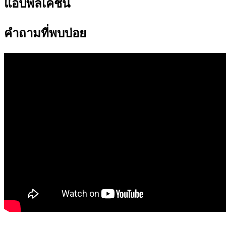
แอปพลิเคชัน
คำถามที่พบบ่อย