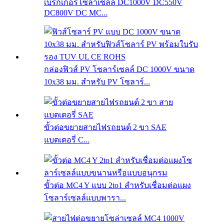
เบรกเกอร์โซล่าเซลล์ DC1000V DC550V
DC800V DC MC...
กล่องฟิวส์ PV โซลาร์เซลล์ DC 1000V ขนาด
10x38 มม. สำหรับ PV โซลาร์...
ขั้วต่อขยายสายไฟรถยนต์ 2 ขา SAE
แบตเตอรี่ C...
ขั้วต่อ MC4 Y แบบ 2to1 สำหรับเชื่อมต่อแผง
โซลาร์เซลล์แบบพารา...