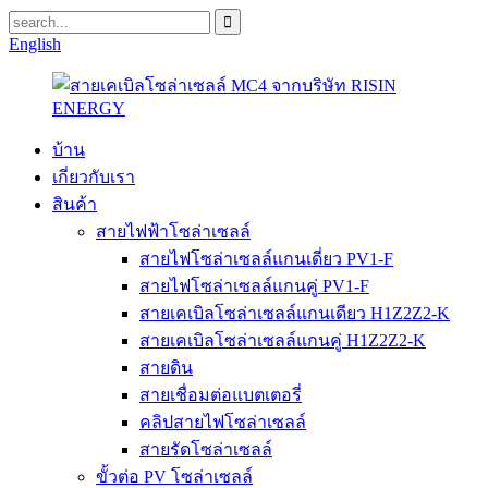
English
บ้าน
เกี่ยวกับเรา
สินค้า
สายไฟฟ้าโซล่าเซลล์
สายไฟโซล่าเซลล์แกนเดี่ยว PV1-F
สายไฟโซล่าเซลล์แกนคู่ PV1-F
สายเคเบิลโซล่าเซลล์แกนเดียว H1Z2Z2-K
สายเคเบิลโซล่าเซลล์แกนคู่ H1Z2Z2-K
สายดิน
สายเชื่อมต่อแบตเตอรี่
คลิปสายไฟโซล่าเซลล์
สายรัดโซล่าเซลล์
ขั้วต่อ PV โซล่าเซลล์