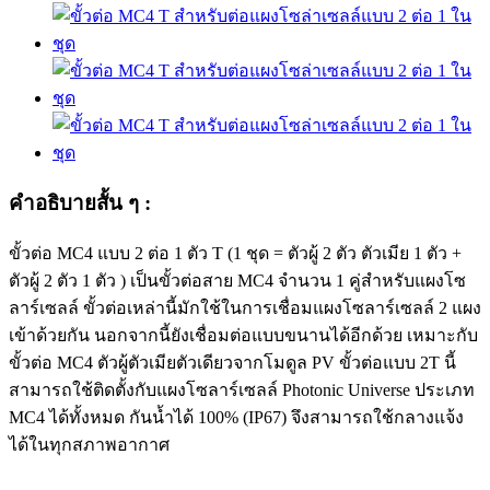
คำอธิบายสั้น ๆ :
ขั้วต่อ MC4 แบบ 2 ต่อ 1 ตัว T (1 ชุด = ตัวผู้ 2 ตัว ตัวเมีย 1 ตัว +
ตัวผู้ 2 ตัว 1 ตัว ) เป็นขั้วต่อสาย MC4 จำนวน 1 คู่สำหรับแผงโซ
ลาร์เซลล์ ขั้วต่อเหล่านี้มักใช้ในการเชื่อมแผงโซลาร์เซลล์ 2 แผง
เข้าด้วยกัน นอกจากนี้ยังเชื่อมต่อแบบขนานได้อีกด้วย เหมาะกับ
ขั้วต่อ MC4 ตัวผู้ตัวเมียตัวเดียวจากโมดูล PV ขั้วต่อแบบ 2T นี้
สามารถใช้ติดตั้งกับแผงโซลาร์เซลล์ Photonic Universe ประเภท
MC4 ได้ทั้งหมด กันน้ำได้ 100% (IP67) จึงสามารถใช้กลางแจ้ง
ได้ในทุกสภาพอากาศ