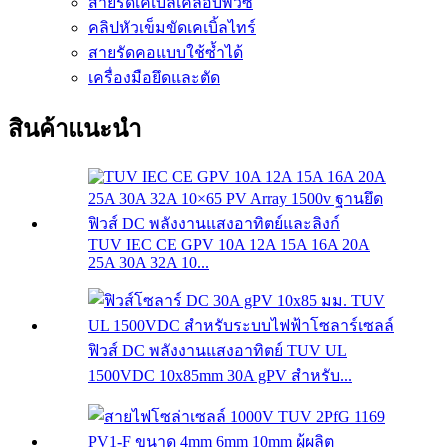
สายรัดเคเบิลเคลือบพีวีซี
คลิปหัวเข็มขัดเคเบิ้ลไทร์
สายรัดคอแบบใช้ซ้ำได้
เครื่องมือยึดและตัด
สินค้าแนะนำ
TUV IEC CE GPV 10A 12A 15A 16A 20A
25A 30A 32A 10...
ฟิวส์ DC พลังงานแสงอาทิตย์ TUV UL
1500VDC 10x85mm 30A gPV สำหรับ...