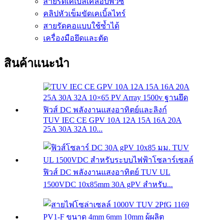
สายรัดเคเบิลเคลือบพีวีซี
คลิปหัวเข็มขัดเคเบิ้ลไทร์
สายรัดคอแบบใช้ซ้ำได้
เครื่องมือยึดและตัด
สินค้าแนะนำ
TUV IEC CE GPV 10A 12A 15A 16A 20A
25A 30A 32A 10...
ฟิวส์ DC พลังงานแสงอาทิตย์ TUV UL
1500VDC 10x85mm 30A gPV สำหรับ...