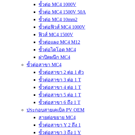
ขั้วต่อ MC4 1000V
ขั้วต่อ MC4 1500V 50A
ขั้วต่อ MC4 10mm2
ขั้วต่อฟิวส์ MC4 1000V
ฟิวส์ MC4 1500V
ขั้วต่อแผง MC4 M12
ขั้วต่อไดโอด MC4
ฝาปิดผนึก MC4
ขั้วต่อสาขา MC4
ขั้วต่อสาขา 2 ต่อ 1 ตัว
ขั้วต่อสาขา 3 ต่อ 1 T
ขั้วต่อสาขา 4 ต่อ 1 T
ขั้วต่อสาขา 5 ต่อ 1 T
ขั้วต่อสาขา 6 ถึง 1 T
ประกอบสายเคเบิล PV OEM
สายต่อขยาย MC4
ขั้วต่อสาขา Y 2 ถึง 1
ขั้วต่อสาขา 3 ถึง 1 Y