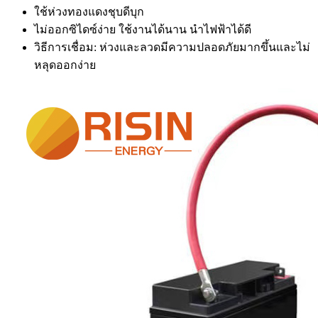
ใช้ห่วงทองแดงชุบดีบุก
ไม่ออกซิไดซ์ง่าย ใช้งานได้นาน นำไฟฟ้าได้ดี
วิธีการเชื่อม: ห่วงและลวดมีความปลอดภัยมากขึ้นและไม่
หลุดออกง่าย