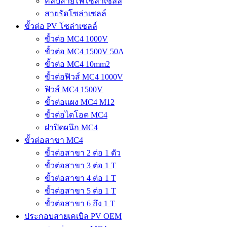
คลิปสายไฟโซล่าเซลล์
สายรัดโซล่าเซลล์
ขั้วต่อ PV โซล่าเซลล์
ขั้วต่อ MC4 1000V
ขั้วต่อ MC4 1500V 50A
ขั้วต่อ MC4 10mm2
ขั้วต่อฟิวส์ MC4 1000V
ฟิวส์ MC4 1500V
ขั้วต่อแผง MC4 M12
ขั้วต่อไดโอด MC4
ฝาปิดผนึก MC4
ขั้วต่อสาขา MC4
ขั้วต่อสาขา 2 ต่อ 1 ตัว
ขั้วต่อสาขา 3 ต่อ 1 T
ขั้วต่อสาขา 4 ต่อ 1 T
ขั้วต่อสาขา 5 ต่อ 1 T
ขั้วต่อสาขา 6 ถึง 1 T
ประกอบสายเคเบิล PV OEM