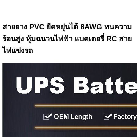
สายยาง PVC ยืดหยุ่นได้ 8AWG ทนความ
ร้อนสูง หุ้มฉนวนไฟฟ้า แบตเตอรี่ RC สาย
ไฟแข่งรถ