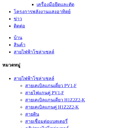
เครื่องมือยึดและตัด
โครงการพลังงานแสงอาทิตย์
ข่าว
ติดต่อ
บ้าน
สินค้า
สายไฟฟ้าโซล่าเซลล์
หมวดหมู่
สายไฟฟ้าโซล่าเซลล์
สายเคเบิลแกนเดี่ยว PV1-F
สายไฟแกนคู่ PV1-F
สายเคเบิลแกนเดียว H1Z2Z2-K
สายเคเบิลแกนคู่ H1Z2Z2-K
สายดิน
สายเชื่อมต่อแบตเตอรี่