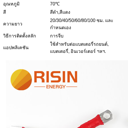
อุณหภูมิ
70℃
สี
สีดำ,สีแดง
20/30/40/50/60/80/100 ซม. และ
ความยาว
กำหนดเอง
วิธีการติดตั้งสลัก
การจีบ
ใช้สำหรับต่อแบตเตอรี่รถยนต์,
แอปพลิเคชัน
แบตเตอรี่, อินเวอร์เตอร์ ฯลฯ.