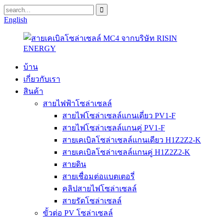
English
บ้าน
เกี่ยวกับเรา
สินค้า
สายไฟฟ้าโซล่าเซลล์
สายไฟโซล่าเซลล์แกนเดี่ยว PV1-F
สายไฟโซล่าเซลล์แกนคู่ PV1-F
สายเคเบิลโซล่าเซลล์แกนเดียว H1Z2Z2-K
สายเคเบิลโซล่าเซลล์แกนคู่ H1Z2Z2-K
สายดิน
สายเชื่อมต่อแบตเตอรี่
คลิปสายไฟโซล่าเซลล์
สายรัดโซล่าเซลล์
ขั้วต่อ PV โซล่าเซลล์