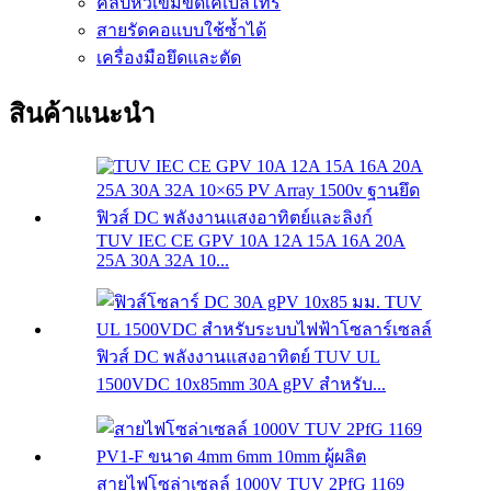
คลิปหัวเข็มขัดเคเบิ้ลไทร์
สายรัดคอแบบใช้ซ้ำได้
เครื่องมือยึดและตัด
สินค้าแนะนำ
TUV IEC CE GPV 10A 12A 15A 16A 20A
25A 30A 32A 10...
ฟิวส์ DC พลังงานแสงอาทิตย์ TUV UL
1500VDC 10x85mm 30A gPV สำหรับ...
สายไฟโซล่าเซลล์ 1000V TUV 2PfG 1169