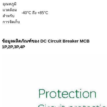
อุณหภูมิ
แวดล้อม
-40°C ถึง +85°C
สำหรับ
การจัดเก็บ
ข้อมูลผลิตภัณฑ์ของ DC Circuit Breaker MCB
1P,2P,3P,4P