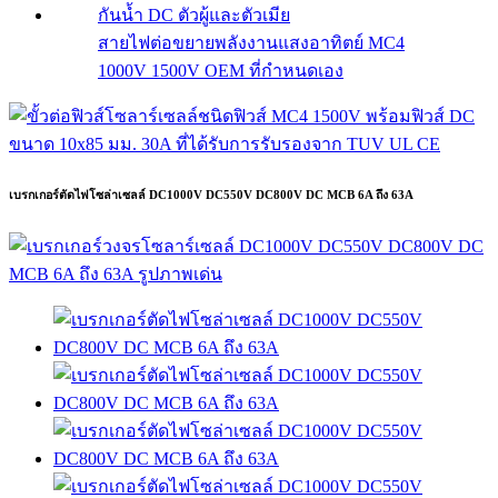
สายไฟต่อขยายพลังงานแสงอาทิตย์ MC4
1000V 1500V OEM ที่กำหนดเอง
เบรกเกอร์ตัดไฟโซล่าเซลล์ DC1000V DC550V DC800V DC MCB 6A ถึง 63A