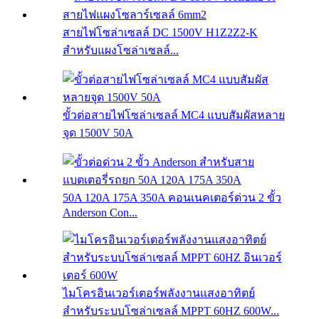
สายไฟโซล่าเซลล์ DC 1500V H1Z2Z2-K
สำหรับแผงโซล่าเซลล์...
ขั้วต่อสายไฟโซล่าเซลล์ MC4 แบบสัมผัสหลาย
จุด 1500V 50A
50A 120A 175A 350A คอนเนคเตอร์ด่วน 2 ขั้ว
Anderson Con...
ไมโครอินเวอร์เตอร์พลังงานแสงอาทิตย์
สำหรับระบบโซล่าเซลล์ MPPT 60HZ 600W...