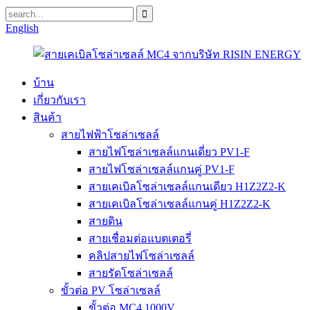
English
บ้าน
เกี่ยวกับเรา
สินค้า
สายไฟฟ้าโซล่าเซลล์
สายไฟโซล่าเซลล์แกนเดี่ยว PV1-F
สายไฟโซล่าเซลล์แกนคู่ PV1-F
สายเคเบิลโซล่าเซลล์แกนเดียว H1Z2Z2-K
สายเคเบิลโซล่าเซลล์แกนคู่ H1Z2Z2-K
สายดิน
สายเชื่อมต่อแบตเตอรี่
คลิปสายไฟโซล่าเซลล์
สายรัดโซล่าเซลล์
ขั้วต่อ PV โซล่าเซลล์
ขั้วต่อ MC4 1000V