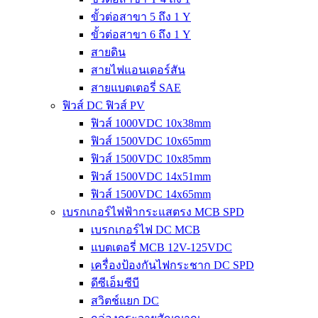
ขั้วต่อสาขา 5 ถึง 1 Y
ขั้วต่อสาขา 6 ถึง 1 Y
สายดิน
สายไฟแอนเดอร์สัน
สายแบตเตอรี่ SAE
ฟิวส์ DC ฟิวส์ PV
ฟิวส์ 1000VDC 10x38mm
ฟิวส์ 1500VDC 10x65mm
ฟิวส์ 1500VDC 10x85mm
ฟิวส์ 1500VDC 14x51mm
ฟิวส์ 1500VDC 14x65mm
เบรกเกอร์ไฟฟ้ากระแสตรง MCB SPD
เบรกเกอร์ไฟ DC MCB
แบตเตอรี่ MCB 12V-125VDC
เครื่องป้องกันไฟกระชาก DC SPD
ดีซีเอ็มซีบี
สวิตช์แยก DC