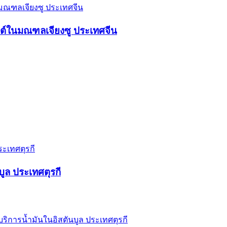
ตต์ในมณฑลเจียงซู ประเทศจีน
ูล ประเทศตุรกี