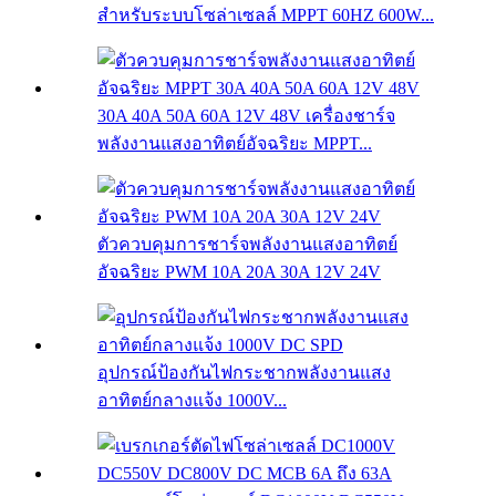
สำหรับระบบโซล่าเซลล์ MPPT 60HZ 600W...
30A 40A 50A 60A 12V 48V เครื่องชาร์จ
พลังงานแสงอาทิตย์อัจฉริยะ MPPT...
ตัวควบคุมการชาร์จพลังงานแสงอาทิตย์
อัจฉริยะ PWM 10A 20A 30A 12V 24V
อุปกรณ์ป้องกันไฟกระชากพลังงานแสง
อาทิตย์กลางแจ้ง 1000V...