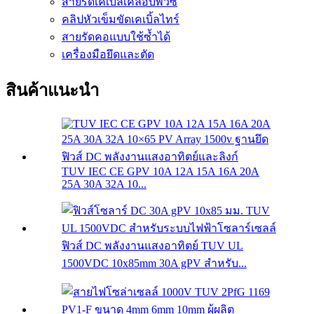
สายรัดเคเบิลเคลือบพีวีซี
คลิปหัวเข็มขัดเคเบิ้ลไทร์
สายรัดคอแบบใช้ซ้ำได้
เครื่องมือยึดและตัด
สินค้าแนะนำ
TUV IEC CE GPV 10A 12A 15A 16A 20A
25A 30A 32A 10...
ฟิวส์ DC พลังงานแสงอาทิตย์ TUV UL
1500VDC 10x85mm 30A gPV สำหรับ...