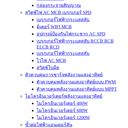
กล่องกระจายสัญญาณ
สวิตช์ไฟ AC MCB เบรกเกอร์ SPD
เบรกเกอร์ไฟฟ้ากระแสสลับ
มิเตอร์ WIFI MCB
อุปกรณ์ป้องกันไฟกระชาก AC SPD
เบรกเกอร์ไฟฟ้ากระแสสลับ RCCB RCB
ELCB RCD
เบรกเกอร์ไฟฟ้ากระแสสลับ
ไวไฟ AC MCB
สวิตช์ใบมีด
ตัวควบคุมการชาร์จพลังงานแสงอาทิตย์
ตัวควบคุมพลังงานแสงอาทิตย์แบบ PWM
ตัวควบคุมพลังงานแสงอาทิตย์แบบ MPPT
ไมโครอินเวอร์เตอร์พลังงานแสงอาทิตย์
ไมโครอินเวอร์เตอร์ 400W
ไมโครอินเวอร์เตอร์ 600W
ไมโครอินเวอร์เตอร์ 1200W
ขั้วต่อไฟฟ้าแอนเดอร์สัน