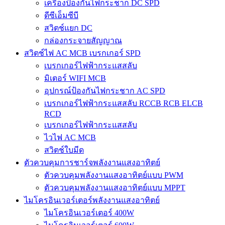
เครื่องป้องกันไฟกระชาก DC SPD
ดีซีเอ็มซีบี
สวิตช์แยก DC
กล่องกระจายสัญญาณ
สวิตช์ไฟ AC MCB เบรกเกอร์ SPD
เบรกเกอร์ไฟฟ้ากระแสสลับ
มิเตอร์ WIFI MCB
อุปกรณ์ป้องกันไฟกระชาก AC SPD
เบรกเกอร์ไฟฟ้ากระแสสลับ RCCB RCB ELCB
RCD
เบรกเกอร์ไฟฟ้ากระแสสลับ
ไวไฟ AC MCB
สวิตช์ใบมีด
ตัวควบคุมการชาร์จพลังงานแสงอาทิตย์
ตัวควบคุมพลังงานแสงอาทิตย์แบบ PWM
ตัวควบคุมพลังงานแสงอาทิตย์แบบ MPPT
ไมโครอินเวอร์เตอร์พลังงานแสงอาทิตย์
ไมโครอินเวอร์เตอร์ 400W