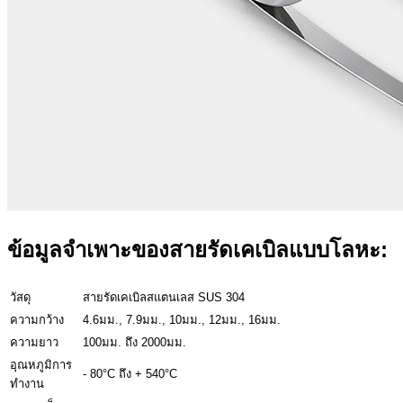
ข้อมูลจำเพาะของสายรัดเคเบิลแบบโลหะ:
วัสดุ
สายรัดเคเบิลสแตนเลส SUS 304
ความกว้าง
4.6มม., 7.9มม., 10มม., 12มม., 16มม.
ความยาว
100มม. ถึง 2000มม.
อุณหภูมิการ
- 80°C ถึง + 540°C
ทำงาน