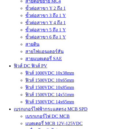
สายต่อขยาย MC4
ขั้วต่อสาขา Y 2 ถึง 1
ขั้วต่อสาขา 3 ถึง 1 Y
ขั้วต่อสาขา Y 4 ถึง 1
ขั้วต่อสาขา 5 ถึง 1 Y
ขั้วต่อสาขา 6 ถึง 1 Y
สายดิน
สายไฟแอนเดอร์สัน
สายแบตเตอรี่ SAE
ฟิวส์ DC ฟิวส์ PV
ฟิวส์ 1000VDC 10x38mm
ฟิวส์ 1500VDC 10x65mm
ฟิวส์ 1500VDC 10x85mm
ฟิวส์ 1500VDC 14x51mm
ฟิวส์ 1500VDC 14x65mm
เบรกเกอร์ไฟฟ้ากระแสตรง MCB SPD
เบรกเกอร์ไฟ DC MCB
แบตเตอรี่ MCB 12V-125VDC