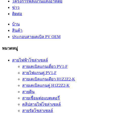
โครงการพลังงานแสงอาทิตย์
ข่าว
ติดต่อ
บ้าน
สินค้า
ประกอบสายเคเบิล PV OEM
หมวดหมู่
สายไฟฟ้าโซล่าเซลล์
สายเคเบิลแกนเดี่ยว PV1-F
สายไฟแกนคู่ PV1-F
สายเคเบิลแกนเดียว H1Z2Z2-K
สายเคเบิลแกนคู่ H1Z2Z2-K
สายดิน
สายเชื่อมต่อแบตเตอรี่
คลิปสายไฟโซล่าเซลล์
สายรัดโซล่าเซลล์