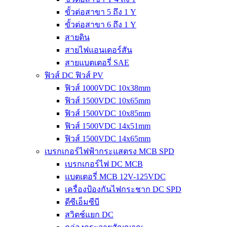
ขั้วต่อสาขา 5 ถึง 1 Y
ขั้วต่อสาขา 6 ถึง 1 Y
สายดิน
สายไฟแอนเดอร์สัน
สายแบตเตอรี่ SAE
ฟิวส์ DC ฟิวส์ PV
ฟิวส์ 1000VDC 10x38mm
ฟิวส์ 1500VDC 10x65mm
ฟิวส์ 1500VDC 10x85mm
ฟิวส์ 1500VDC 14x51mm
ฟิวส์ 1500VDC 14x65mm
เบรกเกอร์ไฟฟ้ากระแสตรง MCB SPD
เบรกเกอร์ไฟ DC MCB
แบตเตอรี่ MCB 12V-125VDC
เครื่องป้องกันไฟกระชาก DC SPD
ดีซีเอ็มซีบี
สวิตช์แยก DC