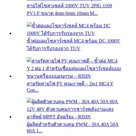
สายไฟโซล่าเซลล์ 1000V TUV 2PfG 1169
PV1-F ขนาด 4mm 6mm 10mm M...
ขั้วต่อแผงโซลาร์เซลล์ MC4 พร้อม DC 1000V
ได้รับการรับรองจาก TUV
สายรัดสายไฟ PV คุณภาพดี – 2to1 MC4 Y
Con...
ผู้ผลิตสำหรับตัวควบคุม PWM - 30A 40A 50A
60A 1...