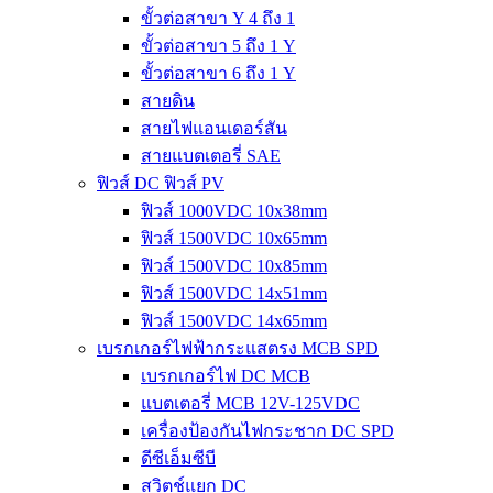
ขั้วต่อสาขา Y 4 ถึง 1
ขั้วต่อสาขา 5 ถึง 1 Y
ขั้วต่อสาขา 6 ถึง 1 Y
สายดิน
สายไฟแอนเดอร์สัน
สายแบตเตอรี่ SAE
ฟิวส์ DC ฟิวส์ PV
ฟิวส์ 1000VDC 10x38mm
ฟิวส์ 1500VDC 10x65mm
ฟิวส์ 1500VDC 10x85mm
ฟิวส์ 1500VDC 14x51mm
ฟิวส์ 1500VDC 14x65mm
เบรกเกอร์ไฟฟ้ากระแสตรง MCB SPD
เบรกเกอร์ไฟ DC MCB
แบตเตอรี่ MCB 12V-125VDC
เครื่องป้องกันไฟกระชาก DC SPD
ดีซีเอ็มซีบี
สวิตช์แยก DC