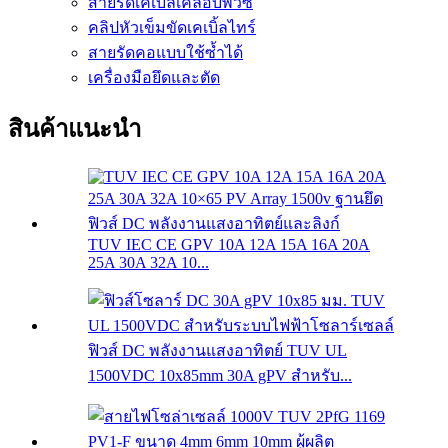
สายรัดเคเบิลเคลือบพีวีซี
คลิปหัวเข็มขัดเคเบิ้ลไทร์
สายรัดคอแบบใช้ซ้ำได้
เครื่องมือยึดและตัด
สินค้าแนะนำ
TUV IEC CE GPV 10A 12A 15A 16A 20A
25A 30A 32A 10...
ฟิวส์ DC พลังงานแสงอาทิตย์ TUV UL
1500VDC 10x85mm 30A gPV สำหรับ...