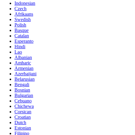
Indonesian
Czech
Afrikaans
Swedish
Polish
Basque
Catalan
Esperanto
Hindi
Lao
Albanian
Amharic
Armenian
Azerbaijani
Belarusian
Bengali
Bosnian
Bulgarian
Cebuano
Chichewa
Corsican
Croatian
Dutch
Estonian
Filipino