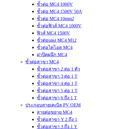
ขั้วต่อ MC4 1000V
ขั้วต่อ MC4 1500V 50A
ขั้วต่อ MC4 10mm2
ขั้วต่อฟิวส์ MC4 1000V
ฟิวส์ MC4 1500V
ขั้วต่อแผง MC4 M12
ขั้วต่อไดโอด MC4
ฝาปิดผนึก MC4
ขั้วต่อสาขา MC4
ขั้วต่อสาขา 2 ต่อ 1 ตัว
ขั้วต่อสาขา 3 ต่อ 1 T
ขั้วต่อสาขา 4 ต่อ 1 T
ขั้วต่อสาขา 5 ต่อ 1 T
ขั้วต่อสาขา 6 ถึง 1 T
ประกอบสายเคเบิล PV OEM
สายต่อขยาย MC4
ขั้วต่อสาขา Y 2 ถึง 1
ขั้วต่อสาขา 3 ถึง 1 Y