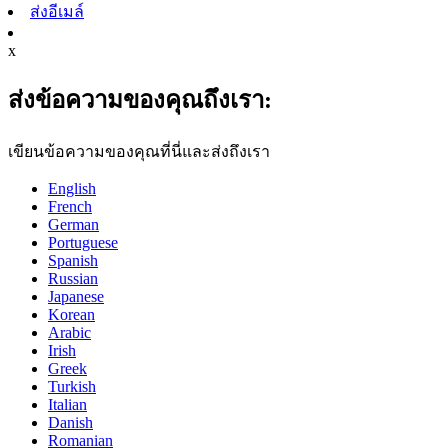
ส่งอีเมล์
x
ส่งข้อความของคุณถึงเรา:
เขียนข้อความของคุณที่นี่และส่งถึงเรา
English
French
German
Portuguese
Spanish
Russian
Japanese
Korean
Arabic
Irish
Greek
Turkish
Italian
Danish
Romanian