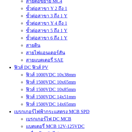
สายต่อขยาย MC4
ขั้วต่อสาขา Y 2 ถึง 1
ขั้วต่อสาขา 3 ถึง 1 Y
ขั้วต่อสาขา Y 4 ถึง 1
ขั้วต่อสาขา 5 ถึง 1 Y
ขั้วต่อสาขา 6 ถึง 1 Y
สายดิน
สายไฟแอนเดอร์สัน
สายแบตเตอรี่ SAE
ฟิวส์ DC ฟิวส์ PV
ฟิวส์ 1000VDC 10x38mm
ฟิวส์ 1500VDC 10x65mm
ฟิวส์ 1500VDC 10x85mm
ฟิวส์ 1500VDC 14x51mm
ฟิวส์ 1500VDC 14x65mm
เบรกเกอร์ไฟฟ้ากระแสตรง MCB SPD
เบรกเกอร์ไฟ DC MCB
แบตเตอรี่ MCB 12V-125VDC