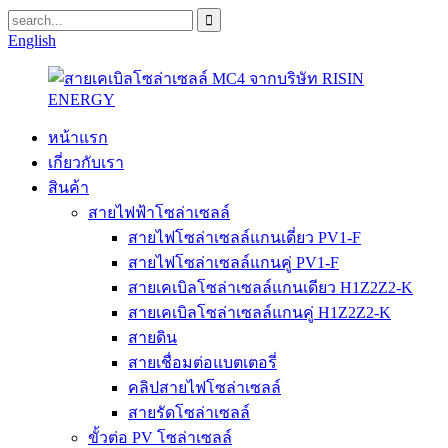
English
หน้าแรก
เกี่ยวกับเรา
สินค้า
สายไฟฟ้าโซล่าเซลล์
สายไฟโซล่าเซลล์แกนเดี่ยว PV1-F
สายไฟโซล่าเซลล์แกนคู่ PV1-F
สายเคเบิลโซล่าเซลล์แกนเดียว H1Z2Z2-K
สายเคเบิลโซล่าเซลล์แกนคู่ H1Z2Z2-K
สายดิน
สายเชื่อมต่อแบตเตอรี่
คลิปสายไฟโซล่าเซลล์
สายรัดโซล่าเซลล์
ขั้วต่อ PV โซล่าเซลล์