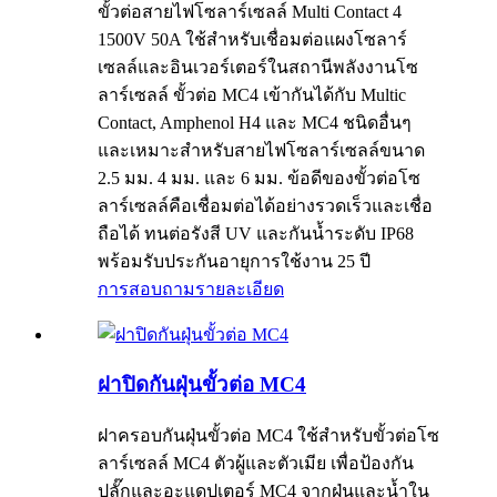
ขั้วต่อสายไฟโซลาร์เซลล์ Multi Contact 4
1500V 50A ใช้สำหรับเชื่อมต่อแผงโซลาร์
เซลล์และอินเวอร์เตอร์ในสถานีพลังงานโซ
ลาร์เซลล์ ขั้วต่อ MC4 เข้ากันได้กับ Multic
Contact, Amphenol H4 และ MC4 ชนิดอื่นๆ
และเหมาะสำหรับสายไฟโซลาร์เซลล์ขนาด
2.5 มม. 4 มม. และ 6 มม. ข้อดีของขั้วต่อโซ
ลาร์เซลล์คือเชื่อมต่อได้อย่างรวดเร็วและเชื่อ
ถือได้ ทนต่อรังสี UV และกันน้ำระดับ IP68
พร้อมรับประกันอายุการใช้งาน 25 ปี
การสอบถาม
รายละเอียด
ฝาปิดกันฝุ่นขั้วต่อ MC4
ฝาครอบกันฝุ่นขั้วต่อ MC4 ใช้สำหรับขั้วต่อโซ
ลาร์เซลล์ MC4 ตัวผู้และตัวเมีย เพื่อป้องกัน
ปลั๊กและอะแดปเตอร์ MC4 จากฝุ่นและน้ำใน